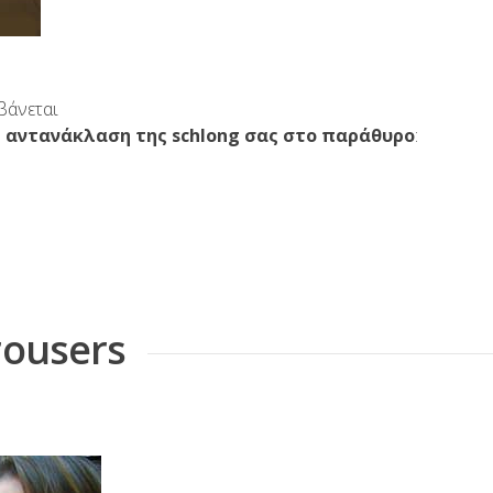
βάνεται
ο
αντανάκλαση της schlong σας στο παράθυρο
:
rousers