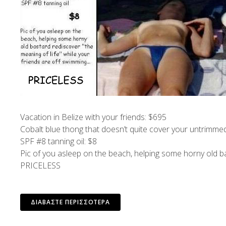
Vacation in Belize with your friends: $695
Cobalt blue thong that doesn’t quite cover your untrimme
SPF #8 tanning oil: $8
Pic of you asleep on the beach, helping some horny old ba
PRICELESS
ΔΙΑΒΆΣΤΕ ΠΕΡΙΣΣΌΤΕΡΑ