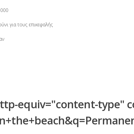
.000
ύνι για τους επικεφαλής
αν
-equiv="content-type" con
on+the+beach&q=Permanen