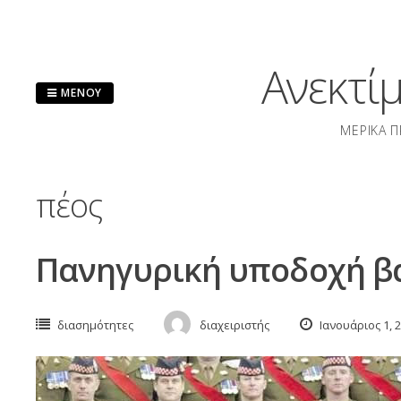
Μετάβαση
στο
περιεχόμενο
Ανεκτί
ΜΕΝΟΎ
ΜΕΡΙΚΆ Π
πέος
Πανηγυρική υποδοχή β
διασημότητες
διαχειριστής
Ιανουάριος 1, 