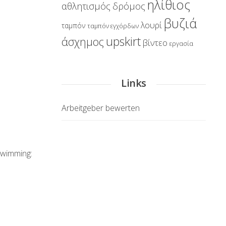
ηλίθιος
αθλητισμός
δρόμος
βυζιά
λουρί
ταμπόν
ταμπόν εγχόρδων
upskirt
άσχημος
βίντεο
εργασία
Links
Arbeitgeber bewerten
 swimming: