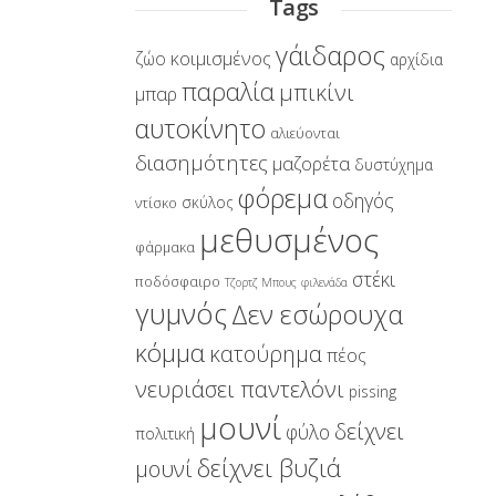
Tags
γάιδαρος
κοιμισμένος
ζώο
αρχίδια
παραλία
μπικίνι
μπαρ
αυτοκίνητο
αλιεύονται
διασημότητες
μαζορέτα
δυστύχημα
φόρεμα
οδηγός
σκύλος
ντίσκο
μεθυσμένος
φάρμακα
στέκι
ποδόσφαιρο
Τζορτζ Μπους
φιλενάδα
γυμνός
Δεν εσώρουχα
κόμμα
κατούρημα
πέος
νευριάσει παντελόνι
pissing
μουνί
δείχνει
φύλο
πολιτική
δείχνει βυζιά
μουνί