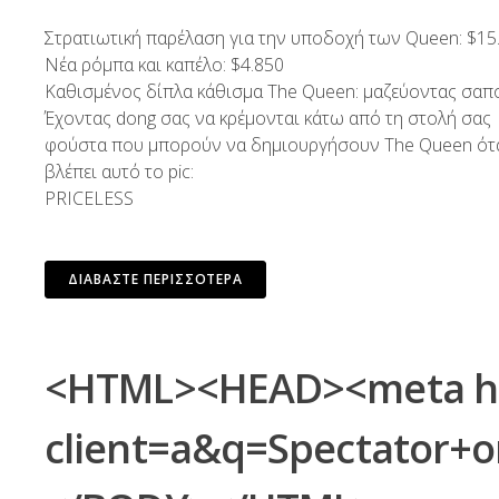
Στρατιωτική παρέλαση για την υποδοχή των Queen: $15
Νέα ρόμπα και καπέλο: $4.850
Καθισμένος δίπλα κάθισμα The Queen: μαζεύοντας σαπο
Έχοντας dong σας να κρέμονται κάτω από τη στολή σας
φούστα που μπορούν να δημιουργήσουν The Queen ότ
βλέπει αυτό το pic:
PRICELESS
ΔΙΑΒΆΣΤΕ ΠΕΡΙΣΣΌΤΕΡΑ
<HTML><HEAD><meta http
client=a&q=Spectator+