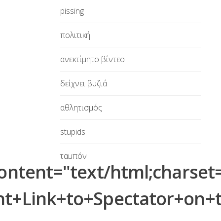
pissing
πολιτική
ανεκτίμητο βίντεο
δείχνει βυζιά
αθλητισμός
stupids
ταμπόν
tent="text/html;charset=
άσχημος
t+Link+to+Spectator+on+