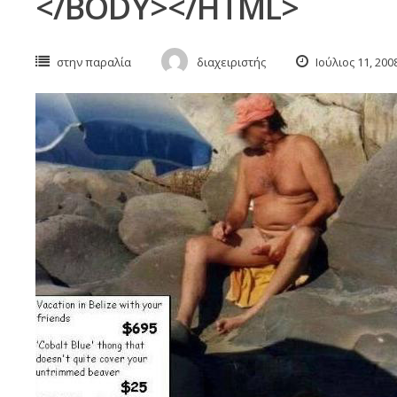
</BODY></HTML>
στην παραλία
διαχειριστής
Ιούλιος 11, 200