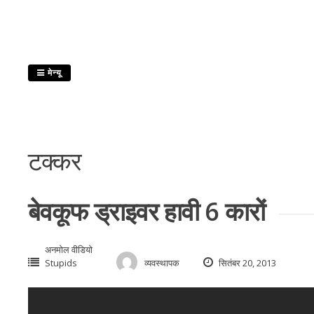
इसे
छोड़कर
सामग्री
पर
मेन्यू
बढ़ने
के
लिए
टक्कर
बेवकूफ ड्राइवर हावी 6 कारों
अनमोल वीडियो
Stupids
व्यवस्थापक
सितंबर 20, 2013