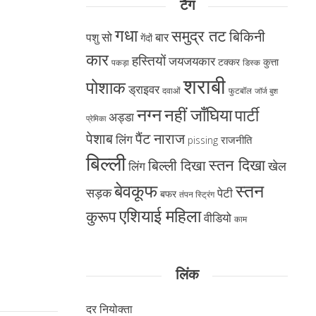
टैग
गधा
समुद्र तट
बिकिनी
सो
बार
पशु
गेंदों
कार
हस्तियों
जयजयकार
टक्कर
कुत्ता
पकड़ा
डिस्क
शराबी
पोशाक
ड्राइवर
दवाओं
फुटबॉल
जॉर्ज बुश
नग्न
नहीं जाँघिया
पार्टी
अड्डा
प्रेमिका
पैंट नाराज
पेशाब
लिंग
राजनीति
pissing
बिल्ली
स्तन दिखा
बिल्ली दिखा
खेल
लिंग
बेवकूफ
स्तन
सड़क
पेटी
बफर
तंपन स्ट्रिंग
एशियाई महिला
कुरूप
वीडियो
काम
लिंक
दर नियोक्ता