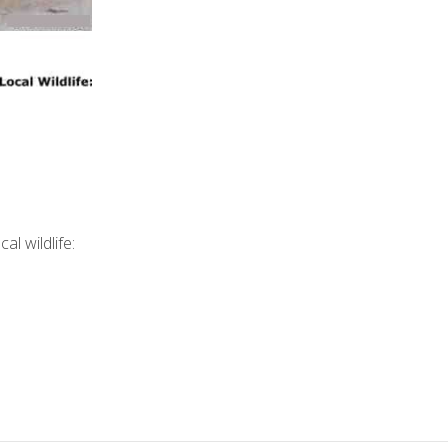
al wildlife
: