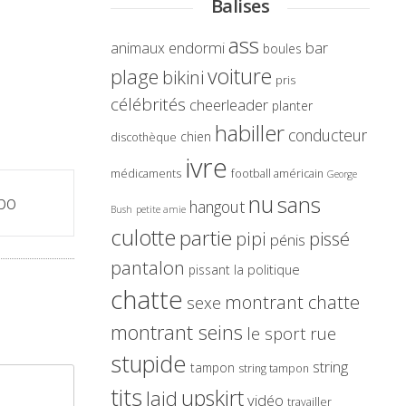
Balises
ass
endormi
bar
animaux
boules
voiture
plage
bikini
pris
célébrités
cheerleader
planter
habiller
conducteur
chien
discothèque
ivre
médicaments
football américain
George
nu
sans
bo
hangout
Bush
petite amie
culotte
partie
pissé
pipi
pénis
pantalon
la politique
pissant
chatte
montrant chatte
sexe
montrant seins
le sport
rue
stupide
string
tampon
string tampon
tits
upskirt
laid
vidéo
travailler