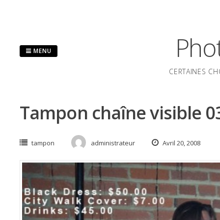
Passer
au
contenu
Phot
MENU
CERTAINES CH
Tampon chaîne visible 0
tampon
administrateur
Avril 20, 2008