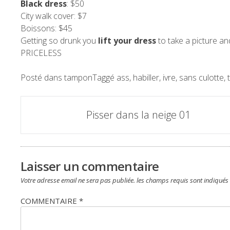
Black dress
: $50
City walk cover: $7
Boissons: $45
Getting so drunk you
lift your dress
to take a picture a
PRICELESS
Posté dans
tampon
Taggé
ass
,
habiller
,
ivre
,
sans culotte
,
Poste
Pisser dans la neige 01
navigation
Laisser un commentaire
Votre adresse email ne sera pas publiée.
les champs requis sont indiqués
COMMENTAIRE
*