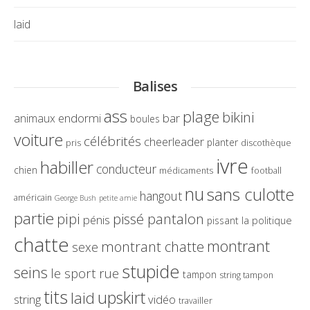
laid
Balises
ass
plage
bikini
endormi
bar
animaux
boules
voiture
célébrités
cheerleader
planter
pris
discothèque
ivre
habiller
conducteur
chien
médicaments
football
nu
sans culotte
hangout
américain
George Bush
petite amie
partie
pissé pantalon
pipi
pénis
la politique
pissant
chatte
montrant
montrant chatte
sexe
stupide
seins
le sport
rue
tampon
string tampon
tits
upskirt
laid
string
vidéo
travailler