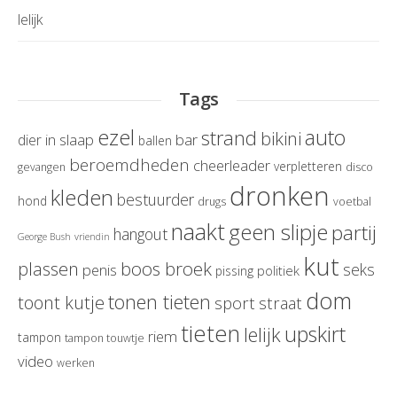
lelijk
Tags
ezel
auto
strand
bikini
in slaap
bar
dier
ballen
beroemdheden
cheerleader
verpletteren
gevangen
disco
dronken
kleden
bestuurder
hond
drugs
voetbal
naakt
geen slipje
partij
hangout
George Bush
vriendin
kut
boos broek
plassen
seks
penis
politiek
pissing
dom
tonen tieten
toont kutje
sport
straat
tieten
upskirt
lelijk
riem
tampon
tampon touwtje
video
werken