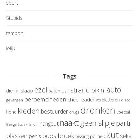
sport
Stupids
tampon
lelijk
Tags
ezel
auto
strand
bikini
in slaap
bar
dier
ballen
beroemdheden
cheerleader
verpletteren
gevangen
disco
dronken
kleden
bestuurder
hond
drugs
voetbal
naakt
geen slipje
partij
hangout
George Bush
vriendin
kut
boos broek
plassen
seks
penis
politiek
pissing