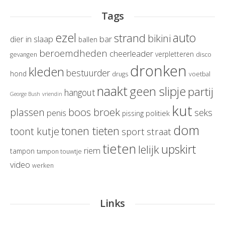
Tags
ezel
auto
strand
bikini
in slaap
bar
dier
ballen
beroemdheden
cheerleader
verpletteren
gevangen
disco
dronken
kleden
bestuurder
hond
drugs
voetbal
naakt
geen slipje
partij
hangout
George Bush
vriendin
kut
boos broek
plassen
seks
penis
politiek
pissing
dom
tonen tieten
toont kutje
sport
straat
tieten
upskirt
lelijk
riem
tampon
tampon touwtje
video
werken
Links