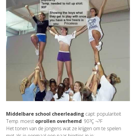
Middelbare school cheerleading
capt: populariteit
Temp. moest
oprollen overhemd
: 90?Ç ¬?F
Het tonen van de jongens wat ze krijgen om te spelen
met als je eenmaal een paar biertjes in je: