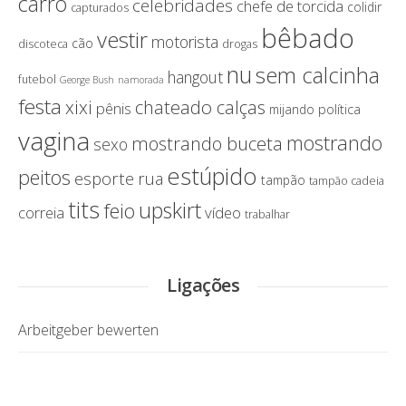
carro
celebridades
chefe de torcida
colidir
capturados
bêbado
vestir
motorista
cão
discoteca
drogas
nu
sem calcinha
hangout
futebol
George Bush
namorada
festa
chateado calças
xixi
pênis
política
mijando
vagina
mostrando
mostrando buceta
sexo
estúpido
peitos
esporte
rua
tampão
tampão cadeia
tits
upskirt
feio
correia
vídeo
trabalhar
Ligações
Arbeitgeber bewerten