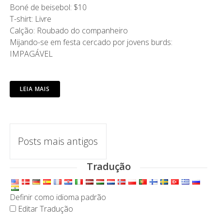
Boné de beisebol: $10
T-shirt: Livre
Calção: Roubado do companheiro
Mijando-se em festa cercado por jovens burds:
IMPAGÁVEL
LEIA MAIS
Navegação
Posts mais antigos
de
Tradução
Posts
Definir como idioma padrão
Editar Tradução