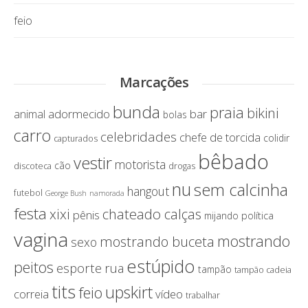
feio
Marcações
bunda
praia
bikini
adormecido
bar
animal
bolas
carro
celebridades
chefe de torcida
colidir
capturados
bêbado
vestir
motorista
cão
discoteca
drogas
nu
sem calcinha
hangout
futebol
George Bush
namorada
festa
chateado calças
xixi
pênis
política
mijando
vagina
mostrando
mostrando buceta
sexo
estúpido
peitos
esporte
rua
tampão
tampão cadeia
tits
upskirt
feio
correia
vídeo
trabalhar