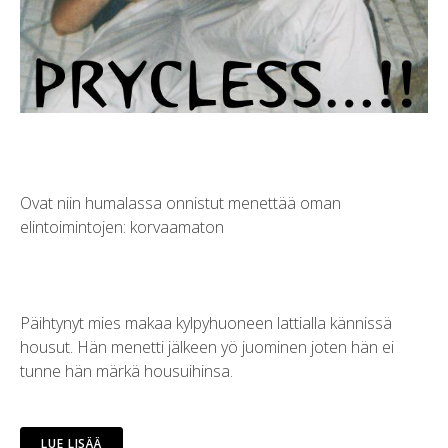
Ovat niin humalassa onnistut menettää oman
elintoimintojen: korvaamaton
Päihtynyt mies makaa kylpyhuoneen lattialla kännissä
housut. Hän menetti jälkeen yö juominen joten hän ei
tunne hän märkä housuihinsa.
LUE LISÄÄ