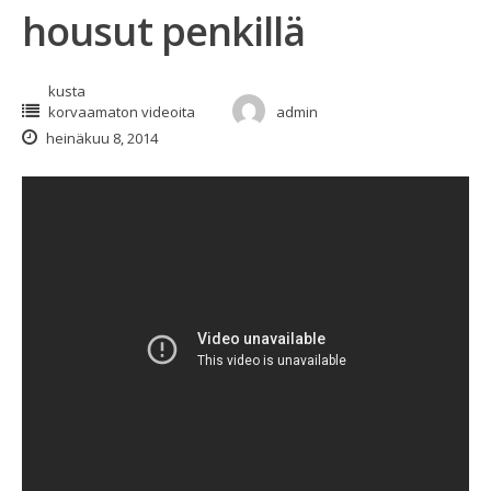
housut penkillä
kusta
korvaamaton videoita
admin
heinäkuu 8, 2014