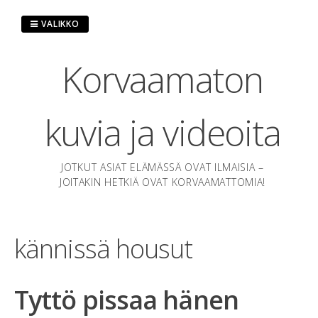
Hyppää
sisältöön
VALIKKO
Korvaamaton
kuvia ja videoita
JOTKUT ASIAT ELÄMÄSSÄ OVAT ILMAISIA –
JOITAKIN HETKIÄ OVAT KORVAAMATTOMIA!
kännissä housut
Tyttö pissaa hänen