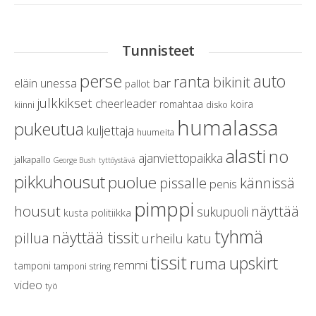
Tunnisteet
perse
auto
ranta
bikinit
unessa
bar
eläin
pallot
julkkikset
cheerleader
romahtaa
koira
kiinni
disko
humalassa
pukeutua
kuljettaja
huumeita
alasti
no
ajanviettopaikka
jalkapallo
George Bush
tyttöystävä
pikkuhousut
puolue
kännissä
pissalle
penis
pimppi
housut
näyttää
sukupuoli
politiikka
kusta
tyhmä
näyttää tissit
pillua
urheilu
katu
tissit
upskirt
ruma
remmi
tamponi
tamponi string
video
työ