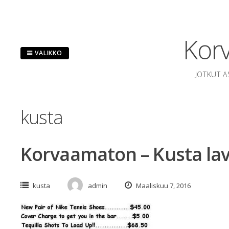
Hyppää
sisältöön
Korv
VALIKKO
JOTKUT A
kusta
Korvaamaton – Kusta lav
kusta
admin
Maaliskuu 7, 2016