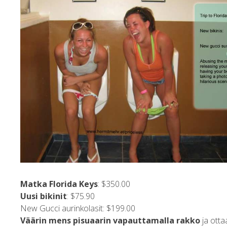
Matka Florida Keys
: $350.00
Uusi bikinit
: $75.90
New Gucci aurinkolasit: $199.00
Väärin mens pisuaarin
vapauttamalla rakko
ja otta