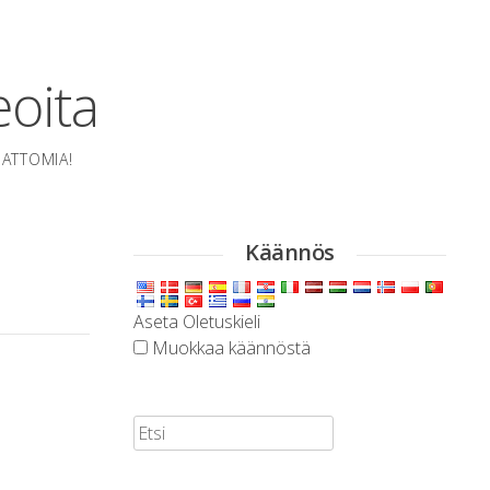
eoita
MATTOMIA!
Käännös
Aseta Oletuskieli
Muokkaa käännöstä
Etsi: