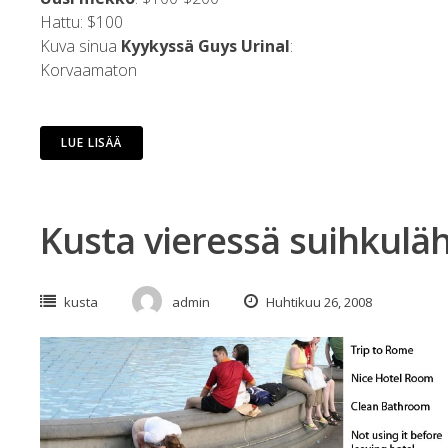
Hattu: $100
Kuva sinua
Kyykyssä Guys Urinal
:
Korvaamaton
LUE LISÄÄ
Kusta vieressä suihkulä
kusta
admin
Huhtikuu 26, 2008