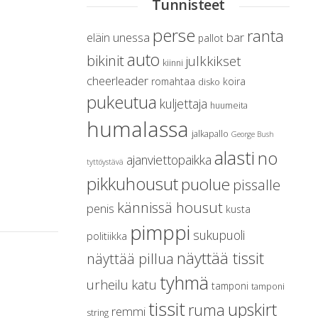
Tunnisteet
perse
ranta
unessa
bar
eläin
pallot
auto
bikinit
julkkikset
kiinni
cheerleader
romahtaa
koira
disko
pukeutua
kuljettaja
huumeita
humalassa
jalkapallo
George Bush
alasti
no
ajanviettopaikka
tyttöystävä
pikkuhousut
puolue
pissalle
kännissä housut
penis
kusta
pimppi
sukupuoli
politiikka
näyttää tissit
näyttää pillua
tyhmä
urheilu
katu
tamponi
tamponi
tissit
upskirt
ruma
remmi
string