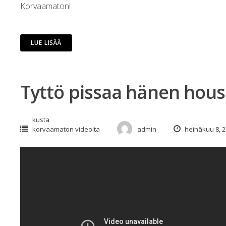
Korvaamaton!
LUE LISÄÄ
Tyttö pissaa hänen hous
kusta
korvaamaton videoita
admin
heinäkuu 8, 