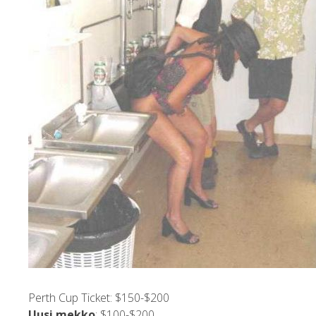
Perth Cup Ticket: $150-$200
Uusi mekko
: $100-$200