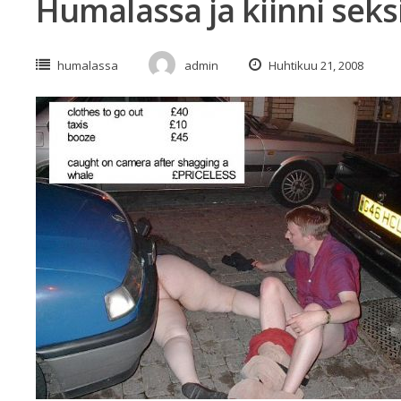
Humalassa ja kiinni seks
humalassa
admin
Huhtikuu 21, 2008