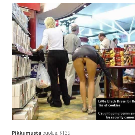
Pikkumusta
puolue: $135