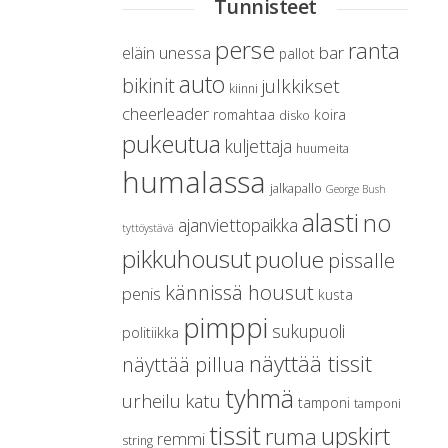
Tunnisteet
perse
ranta
unessa
bar
eläin
pallot
auto
bikinit
julkkikset
kiinni
cheerleader
romahtaa
koira
disko
pukeutua
kuljettaja
huumeita
humalassa
jalkapallo
George Bush
alasti
no
ajanviettopaikka
tyttöystävä
pikkuhousut
puolue
pissalle
kännissä housut
penis
kusta
pimppi
sukupuoli
politiikka
näyttää tissit
näyttää pillua
tyhmä
urheilu
katu
tamponi
tamponi
tissit
upskirt
ruma
remmi
string