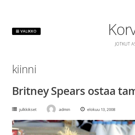
Hyppää
sisältöön
Korv
VALIKKO
JOTKUT A
kiinni
Britney Spears ostaa t
julkkikset
admin
elokuu 13, 2008