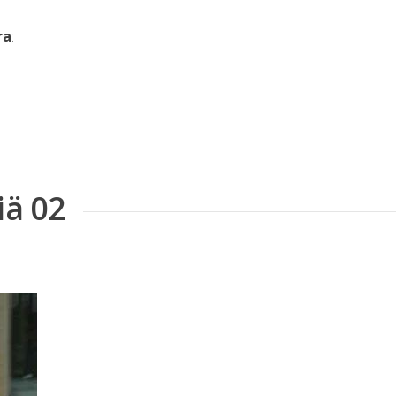
ra
:
iä 02