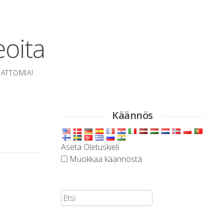
eoita
MATTOMIA!
Käännös
Aseta Oletuskieli
Muokkaa käännöstä
Etsi: