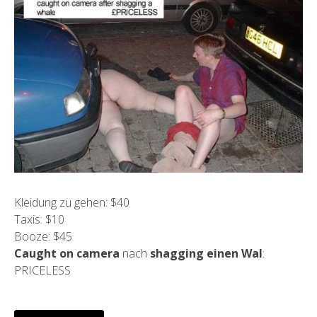
Kleidung zu gehen: $40
Taxis: $10
Booze: $45
Caught on camera
nach
shagging einen Wal
:
PRICELESS