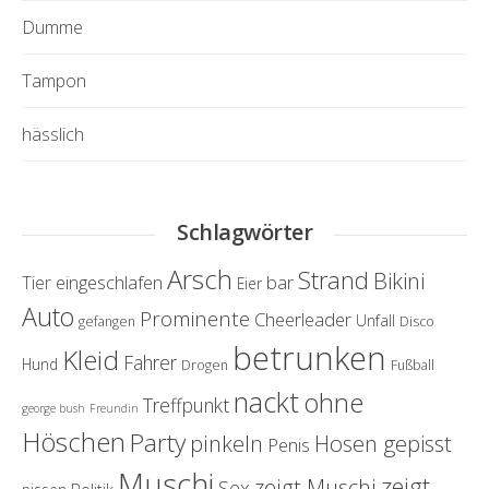
Dumme
Tampon
hässlich
Schlagwörter
Arsch
Strand
Bikini
eingeschlafen
bar
Tier
Eier
Auto
Prominente
Cheerleader
Unfall
gefangen
Disco
betrunken
Kleid
Fahrer
Hund
Drogen
Fußball
nackt
ohne
Treffpunkt
george bush
Freundin
Höschen
Party
Hosen gepisst
pinkeln
Penis
Muschi
zeigt
zeigt Muschi
Sex