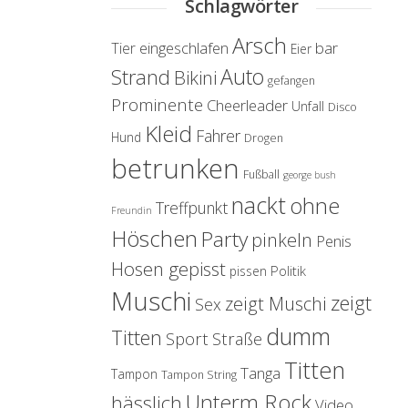
Schlagwörter
Arsch
eingeschlafen
bar
Tier
Eier
Auto
Strand
Bikini
gefangen
Prominente
Cheerleader
Unfall
Disco
Kleid
Fahrer
Hund
Drogen
betrunken
Fußball
george bush
nackt
ohne
Treffpunkt
Freundin
Höschen
Party
pinkeln
Penis
Hosen gepisst
Politik
pissen
Muschi
zeigt
zeigt Muschi
Sex
dumm
Titten
Sport
Straße
Titten
Tanga
Tampon
Tampon String
Unterm Rock
hässlich
Video