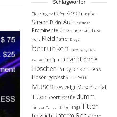
Schlagwörter
Arsch
eingeschlafen
bar
Tier
Eier
Auto
Strand
Bikini
gefangen
Prominente
Cheerleader
Unfall
Disco
Kleid
Fahrer
Hund
Drogen
betrunken
Fußball
george bush
nackt
ohne
Treffpunkt
Freundin
Höschen
Party
pinkeln
Penis
Hosen gepisst
Politik
pissen
Muschi
zeigt
zeigt Muschi
Sex
dumm
Titten
Sport
Straße
Titten
Tanga
Tampon
Tampon String
Unterm Rock
hässlich
Video