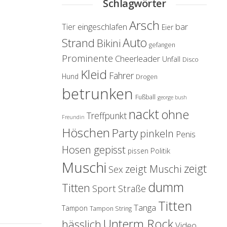
Schlagwörter
Arsch
eingeschlafen
bar
Tier
Eier
Auto
Strand
Bikini
gefangen
Prominente
Cheerleader
Unfall
Disco
Kleid
Fahrer
Hund
Drogen
betrunken
Fußball
george bush
nackt
ohne
Treffpunkt
Freundin
Höschen
Party
pinkeln
Penis
Hosen gepisst
Politik
pissen
Muschi
zeigt
zeigt Muschi
Sex
dumm
Titten
Sport
Straße
Titten
Tanga
Tampon
Tampon String
Unterm Rock
hässlich
Video