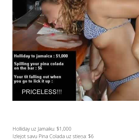
Holliday uz Jamaiku: $1,000
Izlejot savu Pina Colada uz stieņa: $6