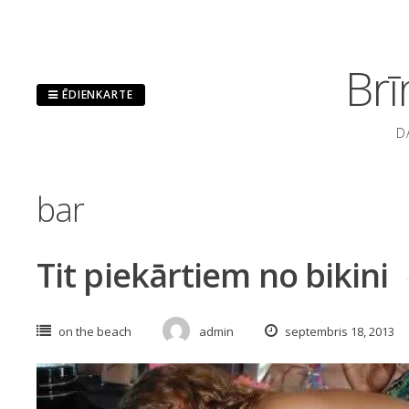
Pāriet
uz
saturu
Brī
ĒDIENKARTE
D
bar
Tit piekārtiem no bikini
on the beach
admin
septembris 18, 2013