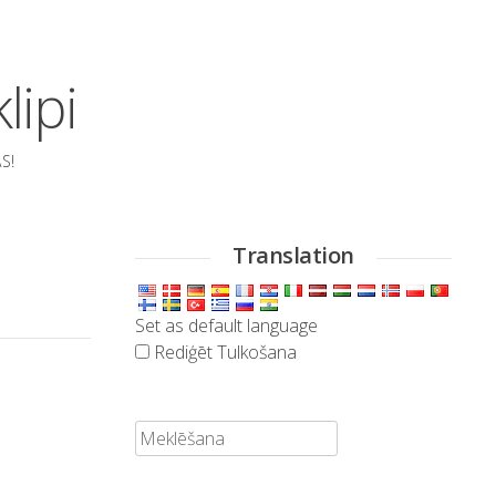
lipi
S!
Translation
Set as default language
Rediģēt Tulkošana
Meklēt: