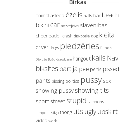
Birkas
ēzelis
beach
asleep
bar
animal
balls
car
bikini
slavenības
nozvejotas
kleita
cheerleader
crash
dog
diskotēka
piedzēries
driver
drugs
futbols
kails
Nav
hangout
Džordžu Bušu
draudzene
biksītes
partija
pissed
pee
penis
pussy
pants
sex
politics
pissing
showing tits
showing pussy
stupid
sport
street
tampons
tits
upskirt
ugly
thong
tampons stīgu
video
work