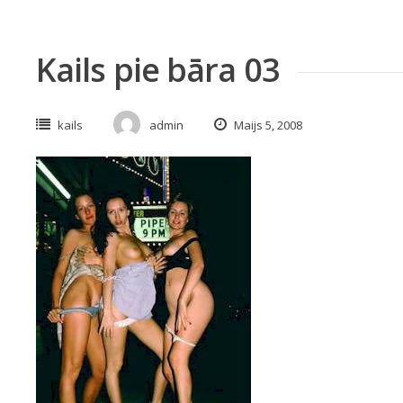
Kails pie bāra 03
kails
admin
Maijs 5, 2008