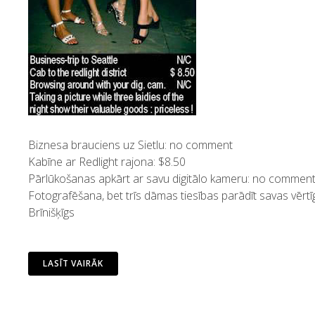
Biznesa brauciens uz Sietlu: no comment
Kabīne ar Redlight rajona: $8.50
Pārlūkošanas apkārt ar savu digitālo kameru: no commen
Fotografēšana, bet trīs dāmas tiesības parādīt savas vērtī
Brīnišķīgs
LASĪT VAIRĀK