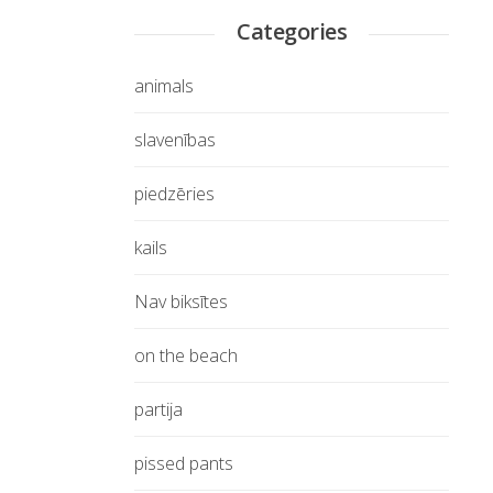
Categories
animals
slavenības
piedzēries
kails
Nav biksītes
on the beach
partija
pissed pants