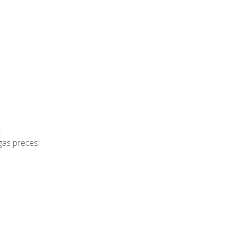
t
gas preces: