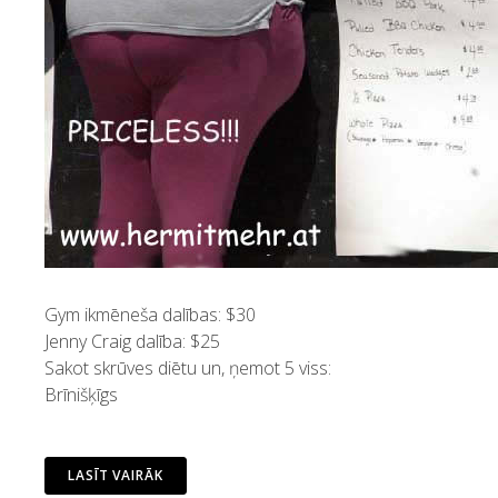
Gym ikmēneša dalības: $30
Jenny Craig dalība: $25
Sakot skrūves diētu un, ņemot 5 viss:
Brīnišķīgs
LASĪT VAIRĀK