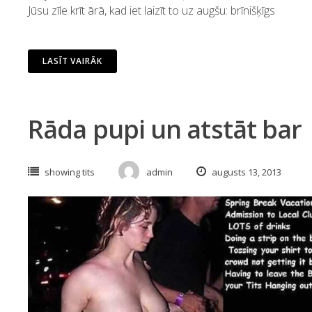
Jūsu zīle krīt ārā, kad iet laizīt to uz augšu: brīnišķīgs
LASĪT VAIRĀK
Rāda pupi un atstāt bar
showing tits
admin
augusts 13, 2013