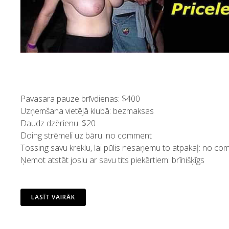
Pavasara pauze brīvdienas: $400
Uzņemšana vietējā klubā: bezmaksas
Daudz dzērienu: $20
Doing strēmeli uz bāru: no comment
Tossing savu kreklu, lai pūlis nesaņemu to atpakaļ: no c
Ņemot atstāt joslu ar savu tits piekārtiem: brīnišķīgs
LASĪT VAIRĀK