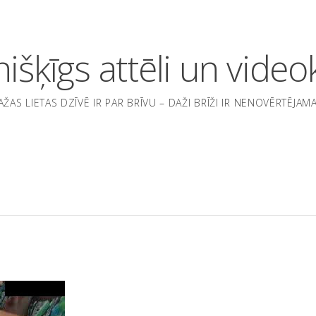
nišķīgs attēli un videok
AŽAS LIETAS DZĪVĒ IR PAR BRĪVU – DAŽI BRĪŽI IR NENOVĒRTĒJAMA