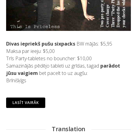
Divas iepriekš pušu sixpacks
BW mājās: $5,95
Maksa par ieeju: $5,00
Trīs Party-tabletes no bouncher: $10,00
Samazinājās pēdējo tableti uz grīdas, tagad
parādot
jūsu vaigiem
bet pacelt to uz augšu:
Brīnišķīgs
LASĪT VAIRĀK
Translation