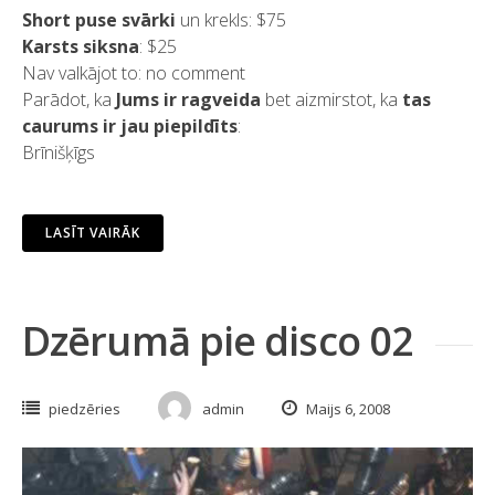
Short puse svārki
un krekls: $75
Karsts siksna
: $25
Nav valkājot to: no comment
Parādot, ka
Jums ir ragveida
bet aizmirstot, ka
tas
caurums ir jau piepildīts
:
Brīnišķīgs
LASĪT VAIRĀK
Dzērumā pie disco 02
piedzēries
admin
Maijs 6, 2008