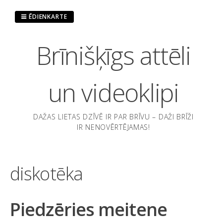
Pāriet
uz
ĒDIENKARTE
saturu
Brīnišķīgs attēli
un videoklipi
DAŽAS LIETAS DZĪVĒ IR PAR BRĪVU – DAŽI BRĪŽI
IR NENOVĒRTĒJAMAS!
diskotēka
Piedzēries meitene