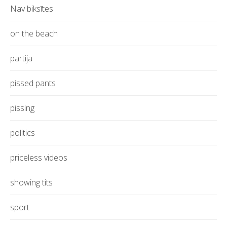
Nav biksītes
on the beach
partija
pissed pants
pissing
politics
priceless videos
showing tits
sport