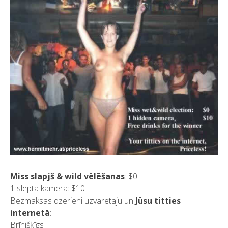
Miss slapjš & wild vēlēšanas
: $0
1 slēptā kamera: $10
Bezmaksas dzērieni uzvarētāju un
Jūsu titties
internetā
:
Brīnišķīgs