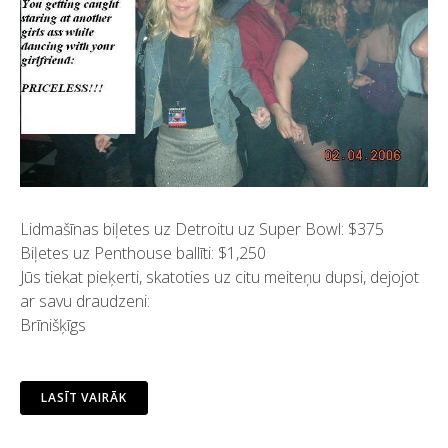
Lidmašīnas biļetes uz Detroitu uz Super Bowl: $375
Biļetes uz Penthouse ballīti: $1,250
Jūs tiekat pieķerti, skatoties uz citu meiteņu dupsi, dejojot
ar savu draudzeni:
Brīnišķīgs
LASĪT VAIRĀK