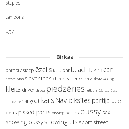
stupids
tampons
ugly
Birkas
ēzelis
car
beach
bikini
asleep
bar
animal
balls
slavenības
cheerleader
crash
dog
nozvejotas
diskotēka
piedzēries
kleita
driver
drugs
futbols
Džordžu Bušu
kails
Nav biksītes
partija
pee
hangout
draudzene
pussy
pissed pants
sex
penis
politics
pissing
showing tits
showing pussy
sport
street