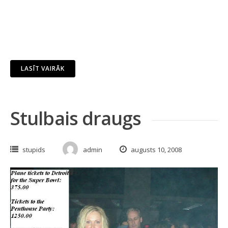
LASĪT VAIRĀK
Stulbais draugs
stupids
admin
augusts 10, 2008