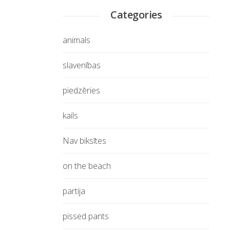
Categories
animals
slavenības
piedzēries
kails
Nav biksītes
on the beach
partija
pissed pants