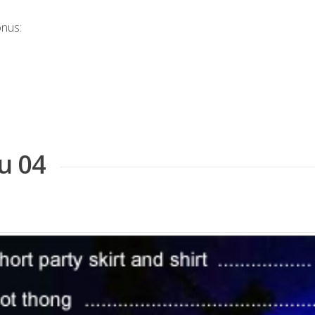
onus:
u 04