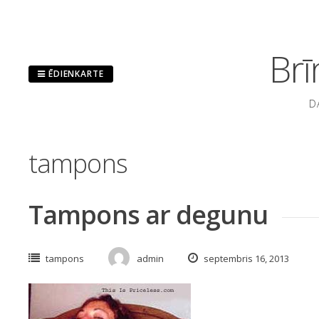
Pāriet
uz
saturu
Brī
ĒDIENKARTE
D
tampons
Tampons ar degunu
tampons
admin
septembris 16, 2013