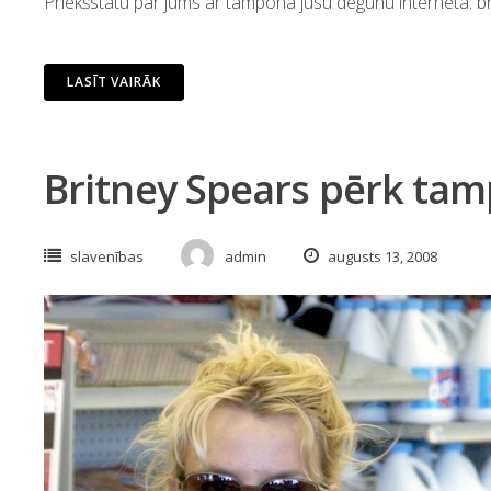
Priekšstatu par jums ar tampona jūsu degunu internetā: br
LASĪT VAIRĀK
Britney Spears pērk ta
slavenības
admin
augusts 13, 2008