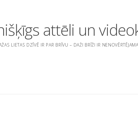
nišķīgs attēli un videok
AŽAS LIETAS DZĪVĒ IR PAR BRĪVU – DAŽI BRĪŽI IR NENOVĒRTĒJAMA