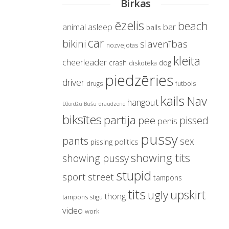
Birkas
ēzelis
beach
asleep
bar
animal
balls
car
bikini
slavenības
nozvejotas
kleita
cheerleader
crash
dog
diskotēka
piedzēries
driver
drugs
futbols
kails
Nav
hangout
Džordžu Bušu
draudzene
biksītes
partija
pissed
pee
penis
pussy
pants
sex
politics
pissing
showing tits
showing pussy
stupid
sport
street
tampons
tits
upskirt
ugly
thong
tampons stīgu
video
work