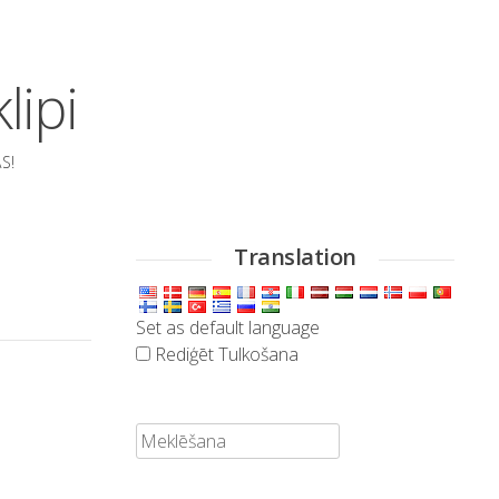
lipi
S!
Translation
Set as default language
Rediģēt Tulkošana
Meklēt: