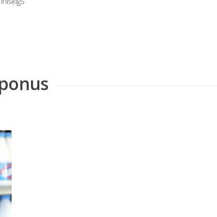
īnišķīgs
mponus