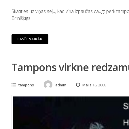
Skatīties uz viņas seju, kad viņa izpaužas caugt pērk tamp
Brīnišķīgs
LASĪT VAIRĀK
Tampons virkne redzam
tampons
admin
Maijs 16, 2008