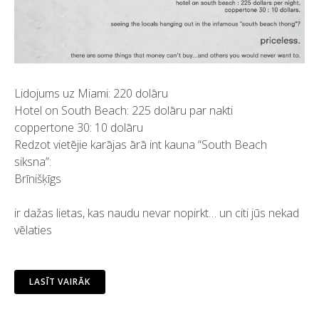
Lidojums uz Miami: 220 dolāru
Hotel on South Beach: 225 dolāru par nakti
coppertone 30: 10 dolāru
Redzot vietējie karājas ārā int kauna “South Beach
siksna”:
Brīnišķīgs
ir dažas lietas, kas naudu nevar nopirkt… un citi jūs nekad
vēlaties
LASĪT VAIRĀK