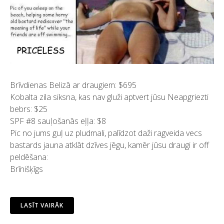
Brīvdienas Belizā ar draugiem: $695
Kobalta zila siksna, kas nav gluži aptvert jūsu Neapgriezti
bebrs: $25
SPF #8 sauļošanās eļļa: $8
Pic no jums guļ uz pludmali, palīdzot daži ragveida vecs
bastards jauna atklāt dzīves jēgu, kamēr jūsu draugi ir off
peldēšana:
Brīnišķīgs
LASĪT VAIRĀK