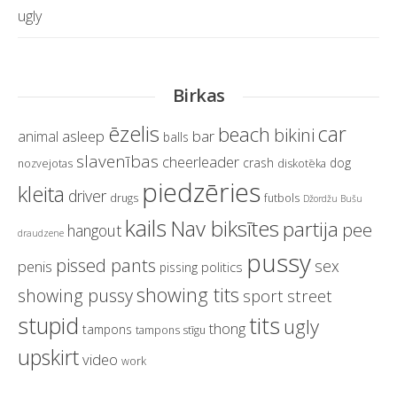
ugly
Birkas
ēzelis
car
beach
bikini
asleep
bar
animal
balls
slavenības
cheerleader
crash
dog
nozvejotas
diskotēka
piedzēries
kleita
driver
drugs
futbols
Džordžu Bušu
kails
Nav biksītes
partija
pee
hangout
draudzene
pussy
pissed pants
sex
penis
politics
pissing
showing tits
showing pussy
sport
street
stupid
tits
ugly
thong
tampons
tampons stīgu
upskirt
video
work