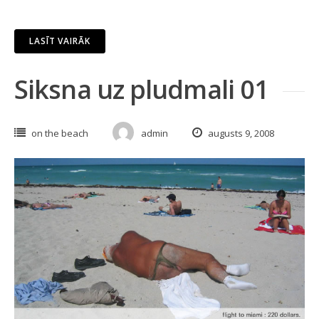
LASĪT VAIRĀK
Siksna uz pludmali 01
on the beach
admin
augusts 9, 2008