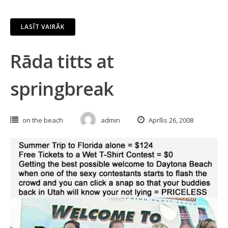
LASĪT VAIRĀK
Rāda titts at
springbreak
on the beach
admin
Aprīlis 26, 2008