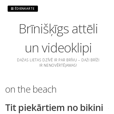
Pāriet
uz
ĒDIENKARTE
saturu
Brīnišķīgs attēli
un videoklipi
DAŽAS LIETAS DZĪVĒ IR PAR BRĪVU – DAŽI BRĪŽI
IR NENOVĒRTĒJAMAS!
on the beach
Tit piekārtiem no bikini