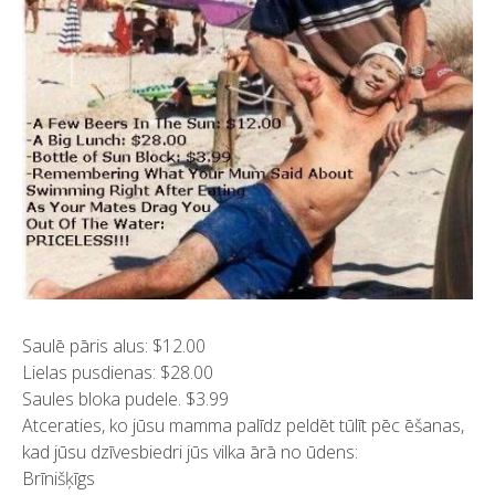
Saulē pāris alus: $12.00
Lielas pusdienas: $28.00
Saules bloka pudele. $3.99
Atceraties, ko jūsu mamma palīdz peldēt tūlīt pēc ēšanas,
kad jūsu dzīvesbiedri jūs vilka ārā no ūdens:
Brīnišķīgs