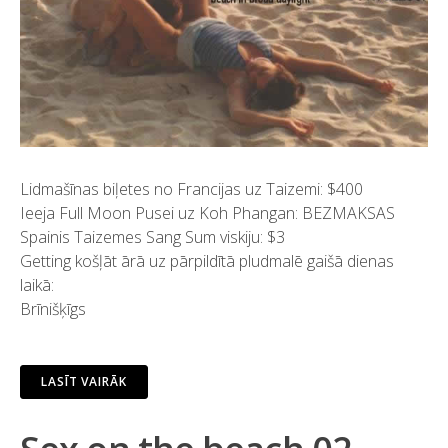
Lidmašīnas biļetes no Francijas uz Taizemi: $400
Ieeja Full Moon Pusei uz Koh Phangan: BEZMAKSAS
Spainis Taizemes Sang Sum viskiju: $3
Getting košļāt ārā uz pārpildītā pludmalē gaišā dienas
laikā:
Brīnišķīgs
LASĪT VAIRĀK