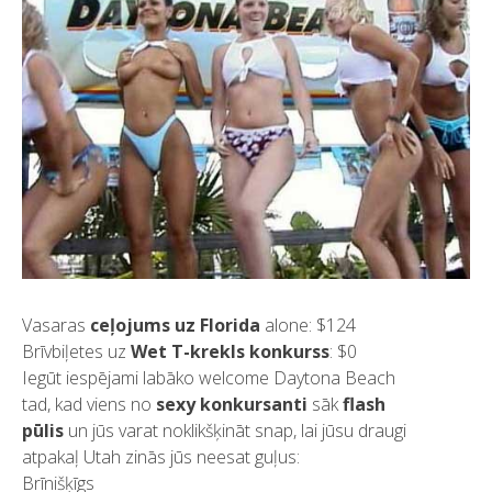
Vasaras
ceļojums uz Florida
alone: $124
Brīvbiļetes uz
Wet T-krekls konkurss
: $0
Iegūt iespējami labāko welcome Daytona Beach
tad, kad viens no
sexy konkursanti
sāk
flash
pūlis
un jūs varat noklikšķināt snap, lai jūsu draugi
atpakaļ Utah zinās jūs neesat guļus:
Brīnišķīgs