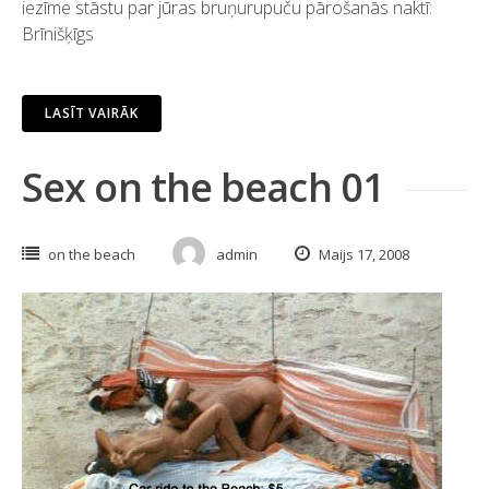
iezīme stāstu par jūras bruņurupuču pārošanās naktī:
Brīnišķīgs
LASĪT VAIRĀK
Sex on the beach 01
on the beach
admin
Maijs 17, 2008