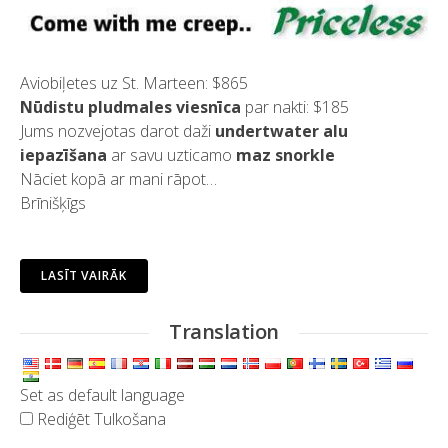
Aviobiļetes uz St. Marteen: $865
Nūdistu pludmales viesnīca
par nakti: $185
Jums nozvejotas darot daži
undertwater alu
iepazīšana
ar savu uzticamo
maz snorkle
Nāciet kopā ar mani rāpot…
Brīnišķīgs
LASĪT VAIRĀK
Translation
Set as default language
Rediģēt Tulkošana