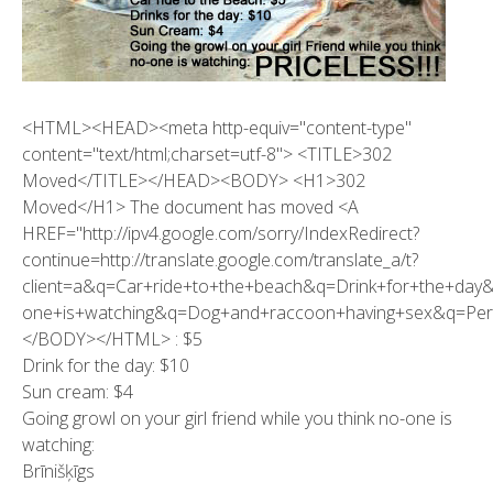
<HTML><HEAD><meta http-equiv="content-type"
content="text/html;charset=utf-8"> <TITLE>302
Moved</TITLE></HEAD><BODY> <H1>302
Moved</H1> The document has moved <A
HREF="http://ipv4.google.com/sorry/IndexRedirect?
continue=http://translate.google.com/translate_a/t?
client=a&q=Car+ride+to+the+beach&q=Drink+for+the+day&
one+is+watching&q=Dog+and+raccoon+having+sex&q=Per
</BODY></HTML> : $5
Drink for the day: $10
Sun cream: $4
Going growl on your girl friend while you think no-one is
watching:
Brīnišķīgs