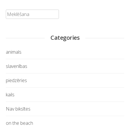
Meklēt:
Categories
animals
slavenības
piedzēries
kails
Nav biksītes
on the beach