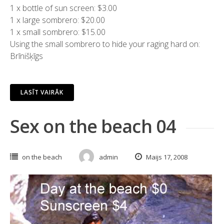
1
x bottle of sun screen
: $3.00
1
x large sombrero
: $20.00
1
x small sombrero
: $15.00
Using the small sombrero to hide your raging hard on
:
Brīnišķīgs
LASĪT VAIRĀK
Sex on the beach 04
on the beach
admin
Maijs 17, 2008