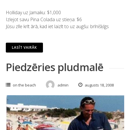
Holliday uz Jamaiku: $1,000
Izlejot savu Pina Colada uz stieņa: $6
Jūsu zīle krīt ārā, kad iet laizīt to uz augšu: brīnišķīgs
LASĪT VAIRĀK
Piedzēries pludmalē
on the beach
admin
augusts 18, 2008