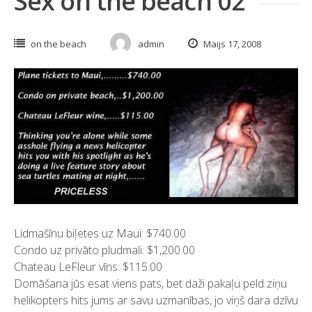
Sex on the beach 02
on the beach
admin
Maijs 17, 2008
Lidmašīnu biļetes uz Maui: $740.00
Condo uz privāto pludmali: $1,200.00
Chateau LeFleur vīns: $115.00
Domāšana jūs esat viens pats, bet daži pakaļu peld ziņu
helikopters hits jums ar savu uzmanības, jo viņš dara dzīvu