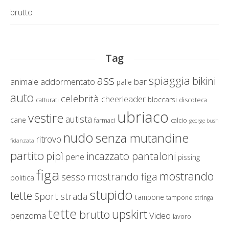
brutto
Tag
ass
spiaggia
bikini
addormentato
bar
animale
palle
auto
celebrità
cheerleader
bloccarsi
catturati
discoteca
ubriaco
vestire
autista
cane
farmaci
calcio
george bush
nudo
senza mutandine
ritrovo
fidanzata
partito
incazzato pantaloni
pipì
pene
pissing
figa
mostrando
mostrando figa
sesso
politica
stupido
tette
Sport
strada
tampone
tampone stringa
tette
upskirt
brutto
perizoma
Video
lavoro