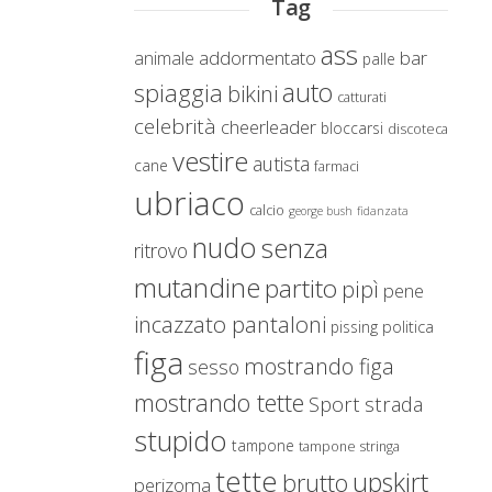
Tag
ass
addormentato
bar
animale
palle
auto
spiaggia
bikini
catturati
celebrità
cheerleader
bloccarsi
discoteca
vestire
autista
cane
farmaci
ubriaco
calcio
george bush
fidanzata
nudo
senza
ritrovo
mutandine
partito
pipì
pene
incazzato pantaloni
politica
pissing
figa
mostrando figa
sesso
mostrando tette
Sport
strada
stupido
tampone
tampone stringa
tette
upskirt
brutto
perizoma