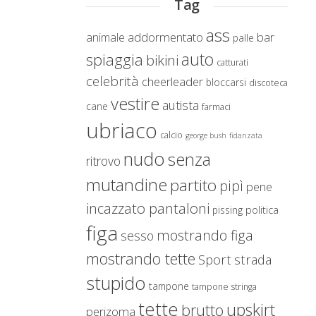
Tag
ass
addormentato
bar
animale
palle
auto
spiaggia
bikini
catturati
celebrità
cheerleader
bloccarsi
discoteca
vestire
autista
cane
farmaci
ubriaco
calcio
george bush
fidanzata
nudo
senza
ritrovo
mutandine
partito
pipì
pene
incazzato pantaloni
politica
pissing
figa
mostrando figa
sesso
mostrando tette
Sport
strada
stupido
tampone
tampone stringa
tette
upskirt
brutto
perizoma