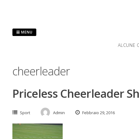
Salta
al
contenuto
MENU
ALCUNE C
cheerleader
Priceless Cheerleader S
Sport
Admin
Febbraio 29, 2016