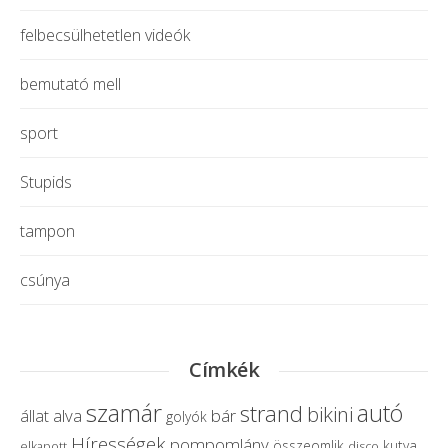
felbecsülhetetlen videók
bemutató mell
sport
Stupids
tampon
csúnya
Címkék
szamár
autó
strand
bikini
alva
bár
állat
golyók
Hírességek
pompomlány
összeomlik
kutya
elkapott
disco