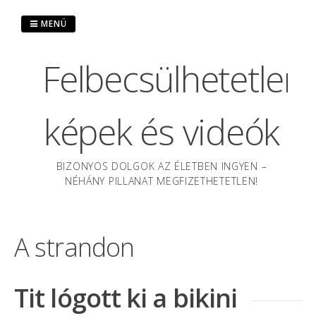
Ugrás
a
MENÜ
tartalomra
Felbecsülhetetlen
képek és videók
BIZONYOS DOLGOK AZ ÉLETBEN INGYEN –
NÉHÁNY PILLANAT MEGFIZETHETETLEN!
A strandon
Tit lógott ki a bikini