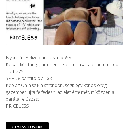
Nyaralás Belize barátaival: $695
Kobalt kék tanga, ami nem teljesen takarja el untrimmed
hód: $25
SPF #8 barnító olaj: $8
Kép az Ön alszik a strandon, segít egy kanos öreg
gazember újra felfedezni az élet értelmét, miközben a
barátai le úszás:
PRICELESS
OLVASS TOVÁBB