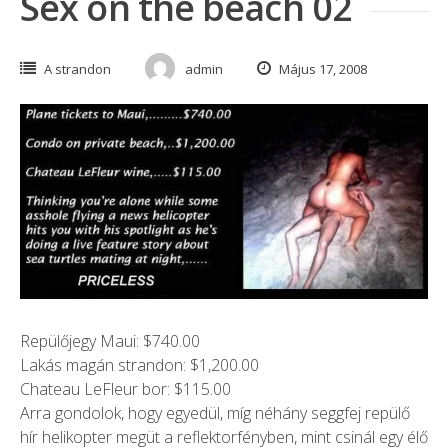
Sex on the beach 02
A strandon
admin
Május 17, 2008
Repülőjegy Maui: $740.00
Lakás magán strandon: $1,200.00
Chateau LeFleur bor: $115.00
Arra gondolok, hogy egyedül, míg néhány seggfej repülő
hír helikopter megüt a reflektorfényben, mint csinál egy élő