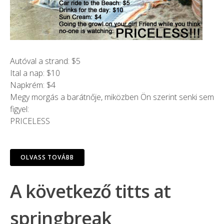
Autóval a strand: $5
Ital a nap: $10
Napkrém: $4
Megy morgás a barátnője, miközben Ön szerint senki sem
figyel:
PRICELESS
OLVASS TOVÁBB
A következő titts at
springbreak