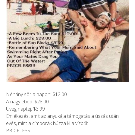
Néhány sör a napon: $12.00
A nagy ebéd: $28.00
Üveg naptej. $3.99
Emlékezés, amit az anyukája támogatás a úszás után
evés, mint a cimborák húzza ki a vízből:
PRICELESS