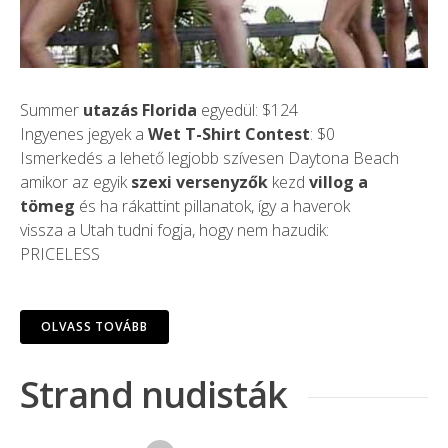
Summer
utazás Florida
egyedül: $124
Ingyenes jegyek a
Wet T-Shirt Contest
: $0
Ismerkedés a lehető legjobb szívesen Daytona Beach
amikor az egyik
szexi versenyzők
kezd
villog a
tömeg
és ha rákattint pillanatok, így a haverok
vissza a Utah tudni fogja, hogy nem hazudik:
PRICELESS
OLVASS TOVÁBB
Strand nudisták