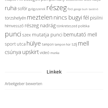
részeg
ruha
sofőr
gyógyszerek
foci
george bush
barátnő
meztelen
nincs bugyi
fél
pisilni
törzshelyén
részeg nadrág
hímvessző
politika
tönkreteszed
punci
bemutató mell
mutatja punci
szex
hülye
mell
sport
utca
szíj
tampon
tampon húr
upskirt
csúnya
videó
munka
Linkek
Arbeitgeber bewerten