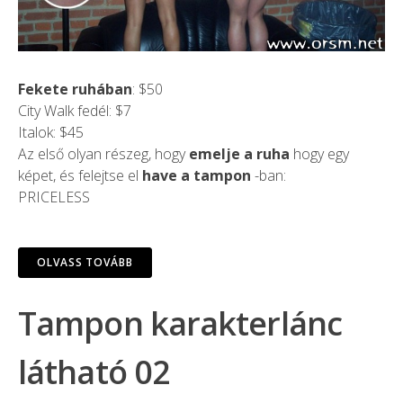
Fekete ruhában
: $50
City Walk fedél: $7
Italok: $45
Az első olyan részeg, hogy
emelje a ruha
hogy egy
képet, és felejtse el
have a tampon
-ban:
PRICELESS
OLVASS TOVÁBB
Tampon karakterlánc
látható 02