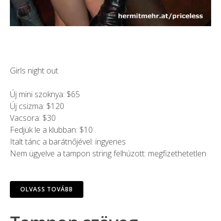
Girls night out
Új mini szoknya: $65
Új csizma: $120
Vacsora: $30
Fedjük le a klubban: $10
Italt tánc a barátnőjével: ingyenes
Nem ügyelve a tampon string felhúzott: megfizethetetlen
OLVASS TOVÁBB