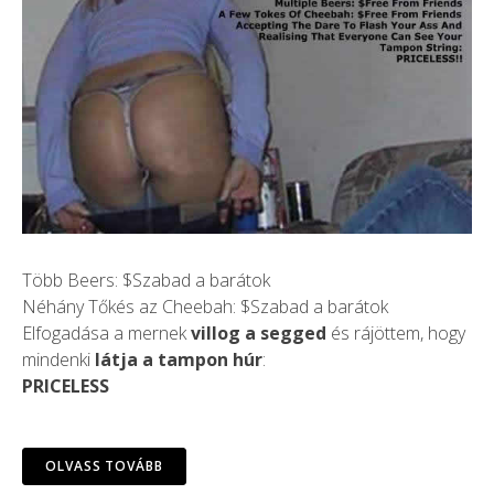
Több Beers: $Szabad a barátok
Néhány Tőkés az Cheebah: $Szabad a barátok
Elfogadása a mernek
villog a segged
és rájöttem, hogy
mindenki
látja a tampon húr
:
PRICELESS
OLVASS TOVÁBB