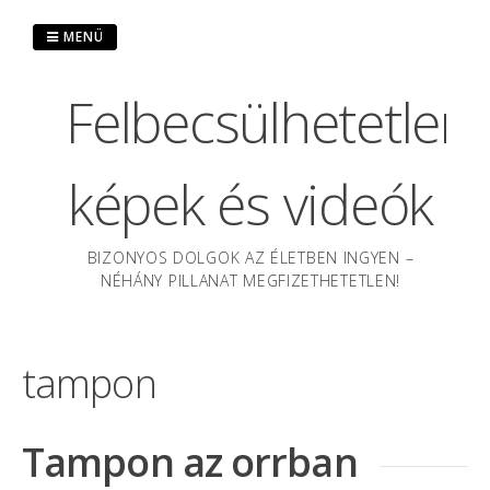
Ugrás
a
MENÜ
tartalomra
Felbecsülhetetlen
képek és videók
BIZONYOS DOLGOK AZ ÉLETBEN INGYEN –
NÉHÁNY PILLANAT MEGFIZETHETETLEN!
tampon
Tampon az orrban