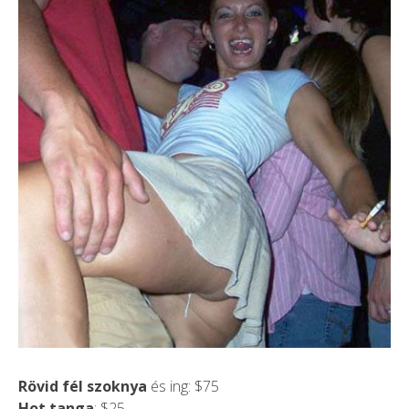
Rövid fél szoknya
és ing: $75
Hot tanga
: $25