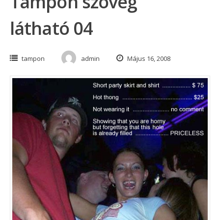
Tampon szöveg
látható 04
tampon
admin
Május 16, 2008