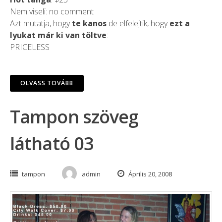
Nem viseli: no comment
Azt mutatja, hogy
te kanos
de elfelejtik, hogy
ezt a
lyukat már ki van töltve
:
PRICELESS
OLVASS TOVÁBB
Tampon szöveg
látható 03
tampon
admin
Április 20, 2008