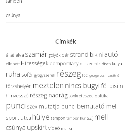
tampon
csúnya
Címkék
szamár
autó
strand
bikini
alva
bár
állat
golyók
Hírességek
pompomlány
összeomlik
kutya
elkapott
disco
részeg
ruha
sofőr
gyógyszerek
foci
george bush
barátnő
meztelen
nincs bugyi
fél
pisilni
törzshelyén
részeg nadrág
hímvessző
politika
tönkreteszed
punci
bemutató mell
mutatja punci
szex
hülye
mell
sport
utca
szíj
tampon
tampon húr
upskirt
csúnya
videó
munka