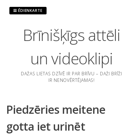
Pāriet
uz
ĒDIENKARTE
saturu
Brīnišķīgs attēli
un videoklipi
DAŽAS LIETAS DZĪVĒ IR PAR BRĪVU – DAŽI BRĪŽI
IR NENOVĒRTĒJAMAS!
Piedzēries meitene
gotta iet urinēt