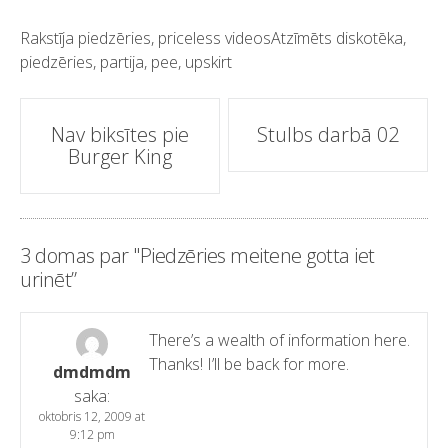
Rakstīja
piedzēries
,
priceless videos
Atzīmēts
diskotēka
,
piedzēries
,
partija
,
pee
,
upskirt
Ziņu
Nav biksītes pie
Stulbs darbā 02
Burger King
navigācija
3 domas par "
Piedzēries meitene gotta iet
urinēt
”
There’s a wealth of information here
.
Thanks
!
I’ll be back for more
.
dmdmdm
saka:
oktobris 12, 2009 at
9:12 pm