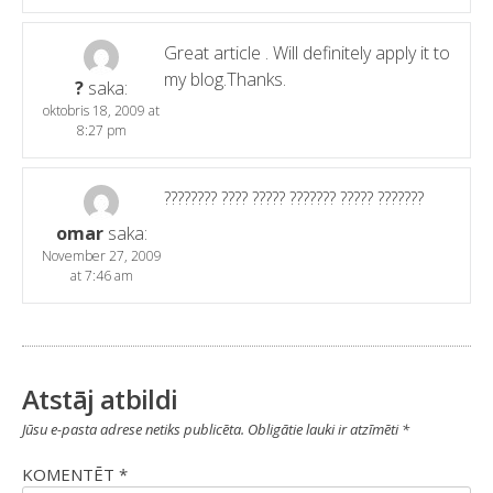
Great article
.
Will definitely apply it to
my blog.Thanks
.
?
saka:
oktobris 18, 2009 at
8:27 pm
???????? ???? ????? ??????? ????? ???????
omar
saka:
November 27, 2009
at 7:46 am
Atstāj atbildi
Jūsu e-pasta adrese netiks publicēta.
Obligātie lauki ir atzīmēti
*
KOMENTĒT
*