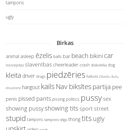
tampons
ugly
Birkas
ēzelis
car
beach
bikini
asleep
bar
animal
balls
slavenības
cheerleader
crash
dog
nozvejotas
diskotēka
piedzēries
kleita
driver
drugs
futbols
Džordžu Bušu
kails
Nav biksītes
partija
pee
hangout
draudzene
pussy
pissed pants
sex
penis
politics
pissing
showing tits
showing pussy
sport
street
stupid
tits
ugly
thong
tampons
tampons stīgu
upskirt
video
work