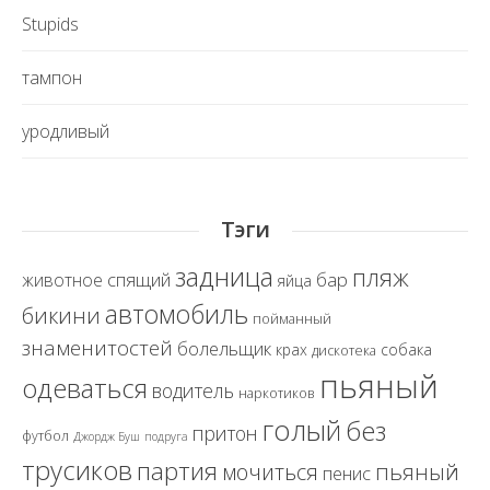
Stupids
тампон
уродливый
Тэги
задница
пляж
спящий
бар
животное
яйца
автомобиль
бикини
пойманный
знаменитостей
болельщик
крах
собака
дискотека
пьяный
одеваться
водитель
наркотиков
голый
без
притон
футбол
Джордж Буш
подруга
трусиков
партия
пьяный
мочиться
пенис