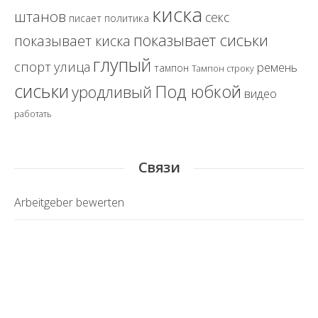
киска
штанов
секс
политика
писает
показывает сиськи
показывает киска
глупый
спорт
улица
ремень
тампон
Тампон строку
сиськи
Под юбкой
уродливый
видео
работать
Связи
Arbeitgeber bewerten