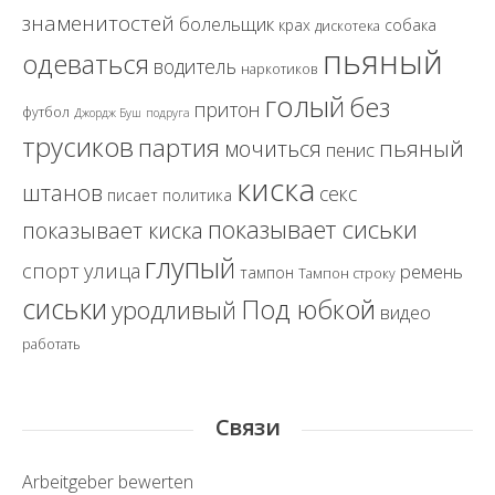
знаменитостей
болельщик
крах
собака
дискотека
пьяный
одеваться
водитель
наркотиков
голый
без
притон
футбол
Джордж Буш
подруга
трусиков
партия
пьяный
мочиться
пенис
киска
штанов
секс
политика
писает
показывает сиськи
показывает киска
глупый
спорт
улица
ремень
тампон
Тампон строку
сиськи
Под юбкой
уродливый
видео
работать
Связи
Arbeitgeber bewerten