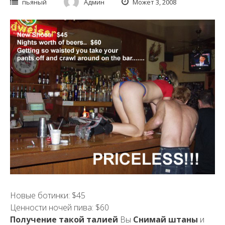
пьяный
Админ
Может 3, 2008
Новые ботинки: $45
Ценности ночей пива: $60
Получение такой талией
Вы
Снимай штаны
и