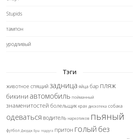
Stupids
тампон
уродливый
Тэги
задница
пляж
спящий
бар
животное
яйца
автомобиль
бикини
пойманный
знаменитостей
болельщик
крах
собака
дискотека
пьяный
одеваться
водитель
наркотиков
голый
без
притон
футбол
Джордж Буш
подруга