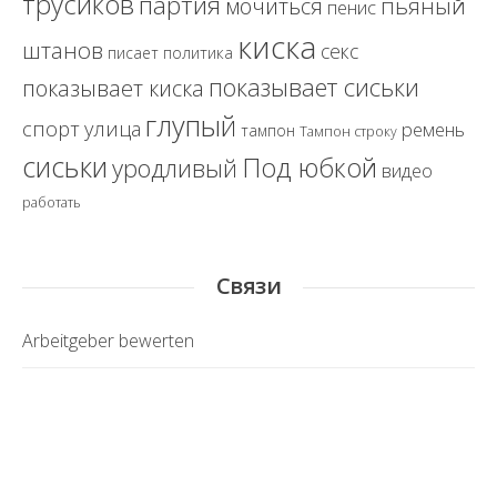
трусиков
партия
пьяный
мочиться
пенис
киска
штанов
секс
политика
писает
показывает сиськи
показывает киска
глупый
спорт
улица
ремень
тампон
Тампон строку
сиськи
Под юбкой
уродливый
видео
работать
Связи
Arbeitgeber bewerten