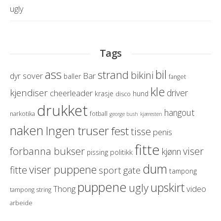
ugly
Tags
ass
bil
strand
bikini
sover
Bar
dyr
baller
fanget
kle
kjendiser
driver
cheerleader
krasje
hund
disco
drukket
hangout
narkotika
fotball
george bush
kjæresten
naken
Ingen truser
fest
tisse
penis
fitte
forbanna bukser
viser
kjønn
politikk
pissing
dum
viser puppene
fitte
sport
gate
tampong
puppene
upskirt
ugly
Thong
video
tampong string
arbeide