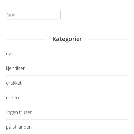
Søk
etter:
Kategorier
dyr
kjendiser
drukket
naken
Ingen truser
på stranden