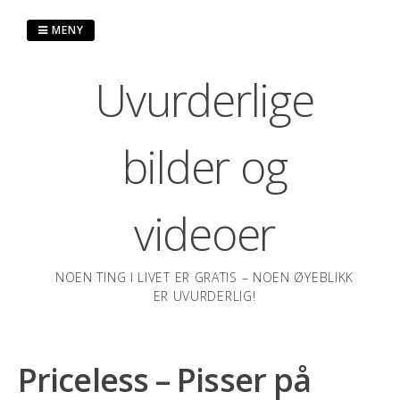
Hopp
til
MENY
innhold
Uvurderlige
bilder og
videoer
NOEN TING I LIVET ER GRATIS – NOEN ØYEBLIKK
ER UVURDERLIG!
Priceless – Pisser på