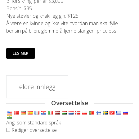
Bilforsikring: per år $3,000
Bensin: $35
Nye støvler og khaki leg gin: $125
Å være en kvinne og ikke vite hvordan man skal fylle
bensin på bilen, glemme å fjerne slangen: priceless
LES MER
innlegg
eldre innlegg
navigasjon
Oversettelse
Angi som standard språk
Rediger oversettelse