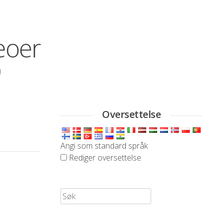
eoer
!
Oversettelse
Angi som standard språk
Rediger oversettelse
Søk
etter: