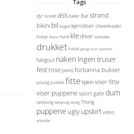
Tags
ass
strand
sover
Bar
dyr
baller
bil
bikini
kjendiser
cheerleader
fanget
kle
driver
krasje
hund
disco
narkotika
drukket
fotball
george bush
kjæresten
naken
Ingen truser
hangout
fest
forbanna bukser
tisse
penis
fitte
viser fitte
kjønn
politikk
pissing
dum
viser puppene
sport
gate
Thong
tampong
tampong string
puppene
upskirt
ugly
video
arbeide