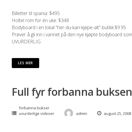
Billetter til spania: $495
Holtel rom for én uke: $348
Bodyboard i en lokal “her-du-kan-kjøpe-alt”-butikk:$9.95
Prøver å gli inn i vannet på den nye kjøpte bodyboard so
UVURDERLIG
LES MER
Full fyr forbanna bukse
forbanna bukser
uvurderlige videoer
admin
august 25, 2008