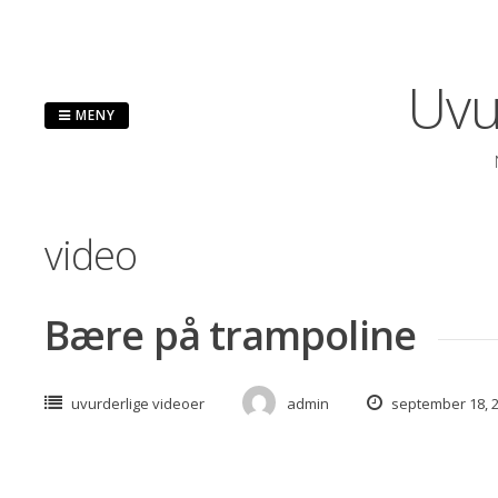
Hopp
til
innhold
Uvu
MENY
video
Bære på trampoline
uvurderlige videoer
admin
september 18, 