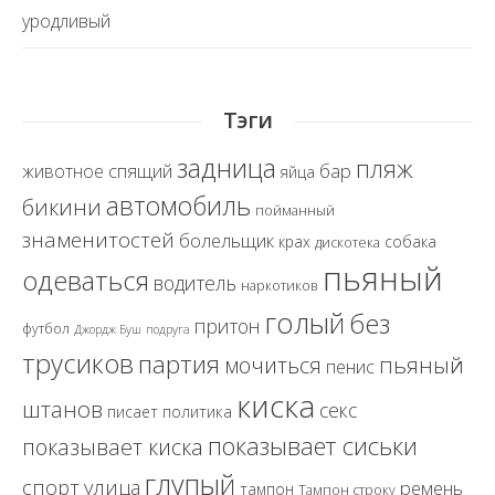
уродливый
Тэги
задница
пляж
спящий
бар
животное
яйца
автомобиль
бикини
пойманный
знаменитостей
болельщик
крах
собака
дискотека
пьяный
одеваться
водитель
наркотиков
голый
без
притон
футбол
Джордж Буш
подруга
трусиков
партия
пьяный
мочиться
пенис
киска
штанов
секс
политика
писает
показывает сиськи
показывает киска
глупый
спорт
улица
ремень
тампон
Тампон строку