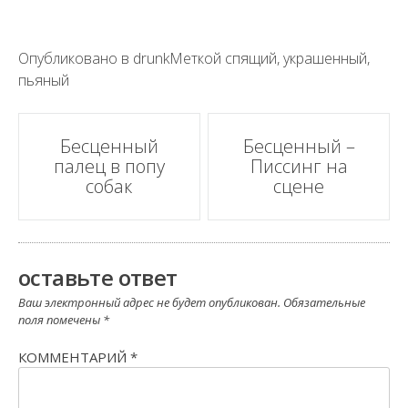
Опубликовано в
drunk
Меткой
спящий
,
украшенный
,
пьяный
Пост
Бесценный
Бесценный –
палец в попу
Писсинг на
навигации
собак
сцене
оставьте ответ
Ваш электронный адрес не будет опубликован.
Обязательные
поля помечены
*
КОММЕНТАРИЙ
*