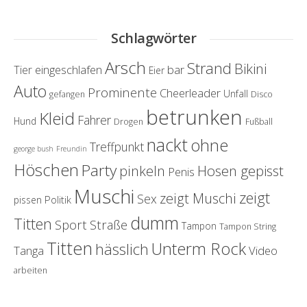
Schlagwörter
Arsch
Strand
Bikini
eingeschlafen
bar
Tier
Eier
Auto
Prominente
Cheerleader
Unfall
gefangen
Disco
betrunken
Kleid
Fahrer
Hund
Drogen
Fußball
nackt
ohne
Treffpunkt
george bush
Freundin
Höschen
Party
Hosen gepisst
pinkeln
Penis
Muschi
zeigt
zeigt Muschi
Sex
Politik
pissen
dumm
Titten
Sport
Straße
Tampon
Tampon String
Titten
Unterm Rock
hässlich
Tanga
Video
arbeiten