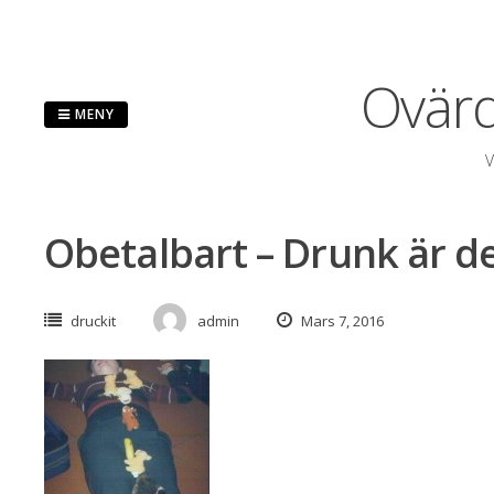
Hoppa
till
innehåll
Ovärd
MENY
V
Obetalbart – Drunk är d
druckit
admin
Mars 7, 2016