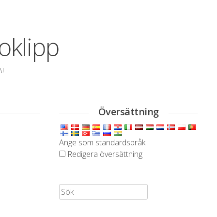
oklipp
A!
Översättning
Ange som standardspråk
Redigera översättning
Sök: