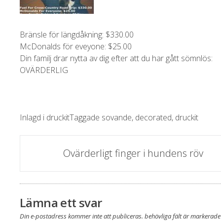
Bränsle för längdåkning: $330.00
McDonalds för eveyone: $25.00
Din familj drar nytta av dig efter att du har gått sömnlös:
OVÄRDERLIG
Inlagd i
druckit
Taggade
sovande
,
decorated
,
druckit
post
Ovärderligt finger i hundens röv
navigering
Lämna ett svar
Din e-postadress kommer inte att publiceras.
behövliga fält är markerad