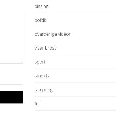
pissing
politik
ovärderliga videor
visar bröst
sport
stupids
tampong
ful