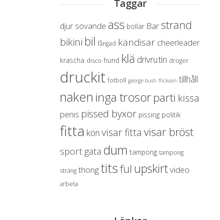
Taggar
ass
strand
sovande
Bar
djur
bollar
bil
bikini
kändisar
cheerleader
fångad
klä
drivrutin
krascha
hund
disco
droger
druckit
tillhåll
fotboll
george bush
flickvän
naken
inga trosor
parti
kissa
pissed byxor
penis
politik
pissing
fitta
visar bröst
visar fitta
kön
dum
sport
gata
tampong
tampong
tits
upskirt
ful
thong
video
sträng
arbeta