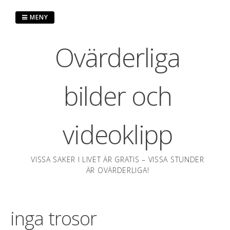
Hoppa
till
MENY
innehåll
Ovärderliga
bilder och
videoklipp
VISSA SAKER I LIVET ÄR GRATIS – VISSA STUNDER
ÄR OVÄRDERLIGA!
inga trosor