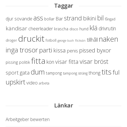
Taggar
ass
bil
strand
bikini
sovande
Bar
djur
bollar
fångad
klä
kändisar
drivrutin
cheerleader
krascha
hund
disco
druckit
naken
tillhåll
droger
fotboll
george bush
flickvän
inga trosor
parti
pissed byxor
kissa
penis
fitta
visar bröst
visar fitta
kön
politik
pissing
dum
tits
ful
sport
gata
thong
tampong
tampong sträng
upskirt
video
arbeta
Länkar
Arbeitgeber bewerten