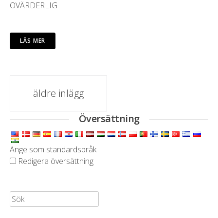
OVÄRDERLIG
LÄS MER
inlägg
äldre inlägg
navigering
Översättning
Ange som standardspråk
Redigera översättning
Sök: