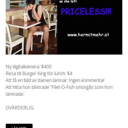
Ny digitalkamera: $400
Resa till Burger King för lunch: $4
Att få en bild av damen lämnar: Ingen kommentar
Att hitta hon blixtrade “Filet-O-Fish smörgås som hon
lämnade:
OVÄRDERLIG