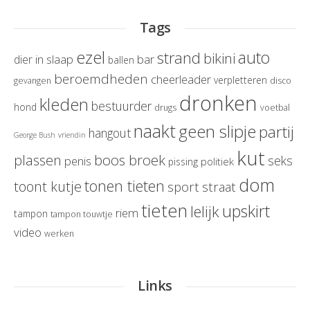
Tags
ezel
auto
strand
bikini
in slaap
bar
dier
ballen
beroemdheden
cheerleader
verpletteren
gevangen
disco
dronken
kleden
bestuurder
hond
drugs
voetbal
naakt
geen slipje
partij
hangout
George Bush
vriendin
kut
boos broek
plassen
seks
penis
politiek
pissing
dom
tonen tieten
toont kutje
sport
straat
tieten
upskirt
lelijk
riem
tampon
tampon touwtje
video
werken
Links