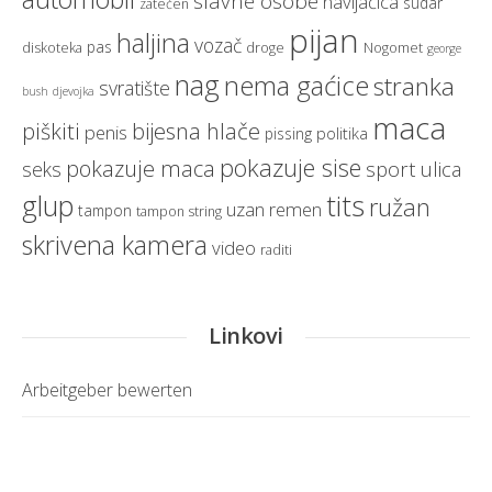
slavne osobe
navijačica
sudar
zatečen
pijan
haljina
vozač
pas
diskoteka
droge
Nogomet
george
nag
nema gaćice
stranka
svratište
bush
djevojka
maca
bijesna hlače
piškiti
penis
politika
pissing
pokazuje sise
pokazuje maca
sport
ulica
seks
glup
tits
ružan
uzan remen
tampon
tampon string
skrivena kamera
video
raditi
Linkovi
Arbeitgeber bewerten