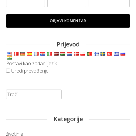
Prijevod
Postavi kao zadani jezik
Uredi prevođenje
Traži:
Kategorije
životinje