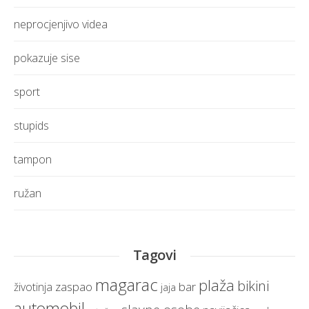
neprocjenjivo videa
pokazuje sise
sport
stupids
tampon
ružan
Tagovi
magarac
plaža
bikini
zaspao
bar
životinja
jaja
automobil