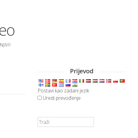
deo
JIVI!
Prijevod
Postavi kao zadani jezik
Uredi prevođenje
Traži: