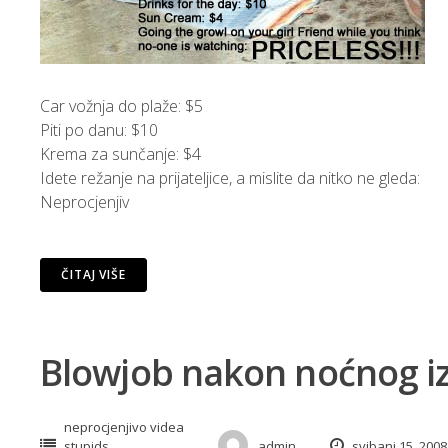
Car vožnja do plaže: $5
Piti po danu: $10
Krema za sunčanje: $4
Idete režanje na prijateljice, a mislite da nitko ne gleda:
Neprocjenjiv
ČITAJ VIŠE
Blowjob nakon noćnog i
neprocjenjivo videa
stupids
admin
svibanj 15, 2008