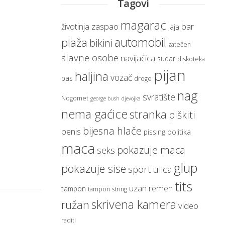
Tagovi
magarac
zaspao
bar
životinja
jaja
automobil
plaža
bikini
zatečen
slavne osobe
navijačica
sudar
diskoteka
pijan
haljina
vozač
pas
droge
nag
svratište
Nogomet
george bush
djevojka
nema gaćice
stranka
piškiti
bijesna hlače
penis
politika
pissing
maca
pokazuje maca
seks
glup
pokazuje sise
sport
ulica
tits
uzan remen
tampon
tampon string
skrivena kamera
ružan
video
raditi