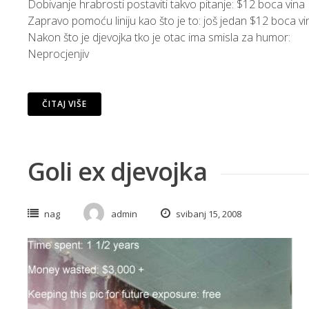
Dobivanje hrabrosti postaviti takvo pitanje: $12 boca vina
Zapravo pomoću liniju kao što je to: još jedan $12 boca vi
Nakon što je djevojka tko je otac ima smisla za humor:
Neprocjenjiv
ČITAJ VIŠE
Goli ex djevojka
nag
admin
svibanj 15, 2008