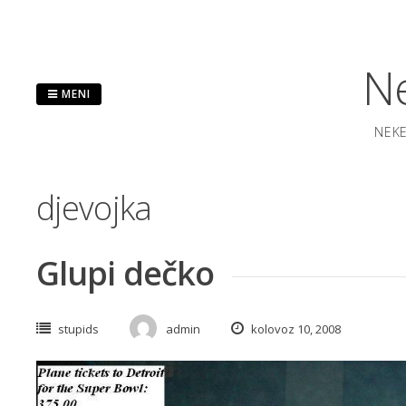
Preskoči
na
sadržaj
Ne
MENI
NEKE
djevojka
Glupi dečko
stupids
admin
kolovoz 10, 2008