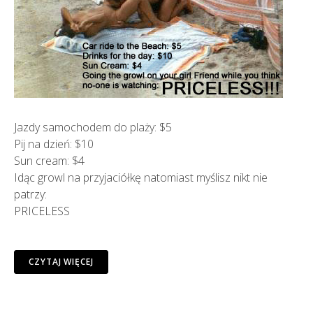
Jazdy samochodem do plaży: $5
Pij na dzień: $10
Sun cream: $4
Idąc growl na przyjaciółkę natomiast myślisz nikt nie
patrzy:
PRICELESS
CZYTAJ WIĘCEJ