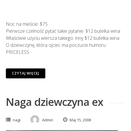
Noc na mieście: $75
Pierwsze czelność pytać takie pytanie: $12 butelka wina
Właściwie użyciu wiersza takiego: inny $12 butelka wina
O dziewczynę, która ojciec ma poczucie humoru:
PRICELESS
CZYTAJ WIĘCEJ
Naga dziewczyna ex
nagi
Admin
Maj 15, 2008