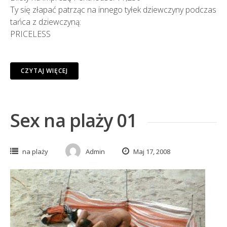
Ty się złapać patrząc na innego tyłek dziewczyny podczas
tańca z dziewczyną:
PRICELESS
CZYTAJ WIĘCEJ
Sex na plaży 01
na plaży
Admin
Maj 17, 2008