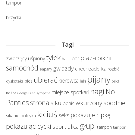
tampon
brzydki
Tagi
tyłek
plaża
bikini
uśpiony
bar
zwierzęcy
balls
samochód
gwiazdy
cheerleaderka
rozbić
złapany
pijany
ubierać
kierowca
pies
dyskoteka
leki
piłka
nagi
No
miejsce spotkań
nożna
George Bush
sympatia
Panties
strona
wkurzony spodnie
siku
penis
kiciuś
pokazuje cipkę
seks
polityka
sikanie
głupi
pokazując cycki
sport
ulica
tampon
tampon