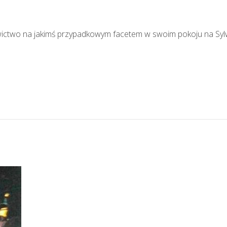
ziewictwo na jakimś przypadkowym facetem w swoim pokoju na Syl