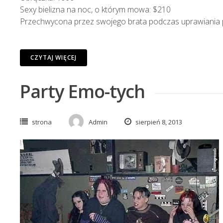
Sexy bielizna na noc, o którym mowa: $210
Przechwycona przez swojego brata podczas uprawiania pe
CZYTAJ WIĘCEJ
Party Emo-tych
strona
Admin
sierpień 8, 2013