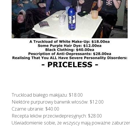
Truckload białego makijażu: $18.00
Niektóre purpurowy barwnik włosów: $12.00
Czarne ubranie: $40.00
Recepta leków przeciwdepresyjnych: $28.00
Uświadomienie sobie, że wszyscy mają poważne zaburze