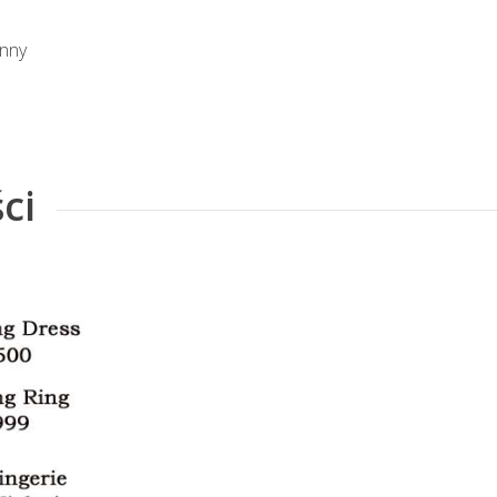
enny
ci