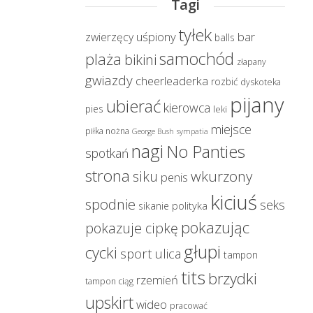
Tagi
tyłek
uśpiony
bar
zwierzęcy
balls
samochód
plaża
bikini
złapany
gwiazdy
cheerleaderka
rozbić
dyskoteka
pijany
ubierać
kierowca
pies
leki
miejsce
piłka nożna
George Bush
sympatia
nagi
No Panties
spotkań
strona
wkurzony
siku
penis
kiciuś
spodnie
seks
polityka
sikanie
pokazując
pokazuje cipkę
głupi
cycki
sport
ulica
tampon
tits
brzydki
rzemień
tampon ciąg
upskirt
wideo
pracować