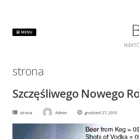
Przejdź
do
treści
B
MENU
NIEKT
strona
Szczęśliwego Nowego Ro
strona
Admin
grudzień 27, 2013