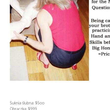
Suknia ślubna: $5oo
Obrączka: $999