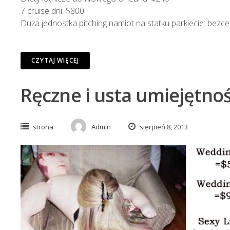
7 cruise dni: $800
Duża jednostka pitching namiot na statku parkiecie: bezc
CZYTAJ WIĘCEJ
Ręczne i usta umiejętnoś
strona
Admin
sierpień 8, 2013