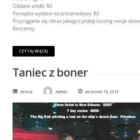
Oddane wódki: $0
Pieniądze wydane na prezerwatywy: $0
Przyciąganie się obraz jakiegoś piskląt loosing swoje d
Bezcenny
CZYTAJ WIĘCEJ
Taniec z boner
strona
Admin
wrzesień 19, 2013