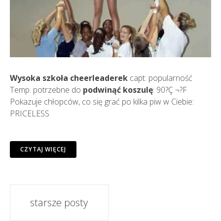
Wysoka szkoła cheerleaderek
capt: popularność
Temp. potrzebne do
podwinąć koszulę
: 90?Ç ¬?F
Pokazuje chłopców, co się grać po kilka piw w Ciebie:
PRICELESS
CZYTAJ WIĘCEJ
posty
starsze posty
nawigacji