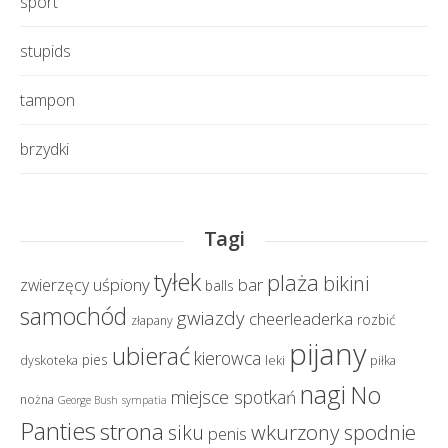
sport
stupids
tampon
brzydki
Tagi
tyłek
plaża
bikini
uśpiony
bar
zwierzęcy
balls
samochód
gwiazdy
cheerleaderka
rozbić
złapany
pijany
ubierać
kierowca
pies
dyskoteka
leki
piłka
nagi
No
miejsce spotkań
nożna
George Bush
sympatia
Panties
strona
wkurzony spodnie
siku
penis