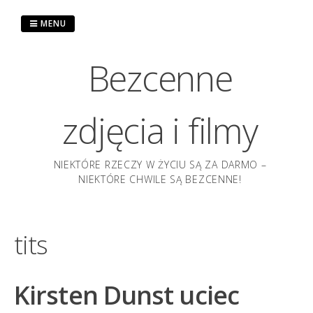
Przejdź
do
MENU
treści
Bezcenne
zdjęcia i filmy
NIEKTÓRE RZECZY W ŻYCIU SĄ ZA DARMO –
NIEKTÓRE CHWILE SĄ BEZCENNE!
tits
Kirsten Dunst uciec