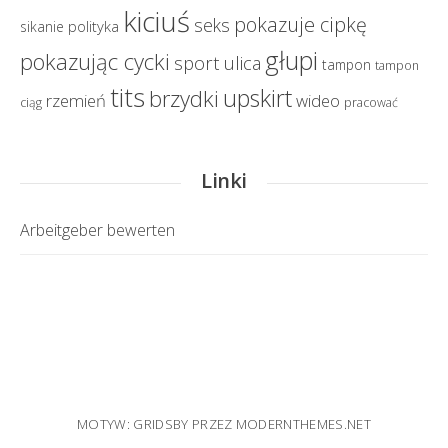
kiciuś
pokazuje cipkę
seks
polityka
sikanie
głupi
pokazując cycki
sport
ulica
tampon
tampon
tits
upskirt
brzydki
rzemień
wideo
ciąg
pracować
Linki
Arbeitgeber bewerten
MOTYW: GRIDSBY PRZEZ
MODERNTHEMES.NET