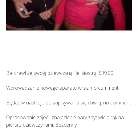
Barcrawl ze swoją dziewczyną i jej siostrą: $99.00
Wprowadzanie nowego aparatu wraz: no comment
Będąc w nastroju do zapisywania się chwilą: no comment
Opracowanie zdjęć i znalezienie pary zbyt wiele rąk na
piersi z dziewczynami: Bezcenny