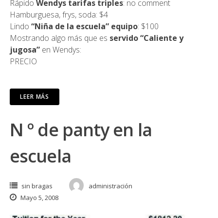
Rápido
Wendys tarifas triples
: no comment
Hamburguesa, frys, soda: $4
Lindo
“Niña de la escuela” equipo
: $100
Mostrando algo más que es
servido “Caliente y
jugosa”
en Wendys:
PRECIO
LEER MÁS
N º de panty en la
escuela
sin bragas
administración
Mayo 5, 2008