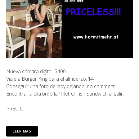
Nueva cámara digital: $400
Viaje a Burger King para el almuerzo: $4
Conseguir una foto de lady dejando: no comment
Encontrar a ella brilló la “Filet-O-Fish Sandwich al salir:
PRECIO
LEER MÁS