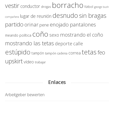
borracho
vestir
conductor
drogas
fútbol
george bush
desnudo
sin bragas
lugar de reunión
compañera
partido
enojado pantalones
orinar
pene
coño
mostrando el coño
sexo
política
meando
mostrando las tetas
deporte
calle
estúpido
tetas
feo
correa
tampón
tampón cadena
upskirt
vídeo
trabajar
Enlaces
Arbeitgeber bewerten