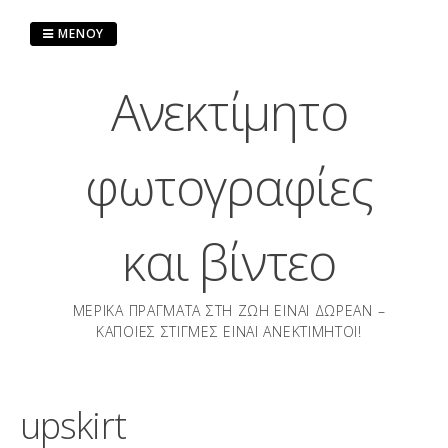
Μετάβαση
στο
ΜΕΝΟΎ
περιεχόμενο
Ανεκτίμητο
φωτογραφίες
και βίντεο
ΜΕΡΙΚΆ ΠΡΆΓΜΑΤΑ ΣΤΗ ΖΩΉ ΕΊΝΑΙ ΔΩΡΕΆΝ –
ΚΆΠΟΙΕΣ ΣΤΙΓΜΈΣ ΕΊΝΑΙ ΑΝΕΚΤΊΜΗΤΟΙ!
upskirt