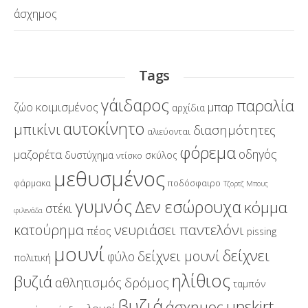
άσχημος
Tags
γάιδαρος
παραλία
κοιμισμένος
μπαρ
ζώο
αρχίδια
αυτοκίνητο
μπικίνι
διασημότητες
αλιεύονται
φόρεμα
οδηγός
μαζορέτα
δυστύχημα
σκύλος
ντίσκο
μεθυσμένος
φάρμακα
ποδόσφαιρο
Τζορτζ Μπους
γυμνός
Δεν εσώρουχα
κόμμα
στέκι
φιλενάδα
νευριάσει παντελόνι
κατούρημα
πέος
pissing
μουνί
δείχνει
δείχνει μουνί
φύλο
πολιτική
ηλίθιος
βυζιά
αθλητισμός
δρόμος
ταμπόν
βυζιά
upskirt
άσχημος