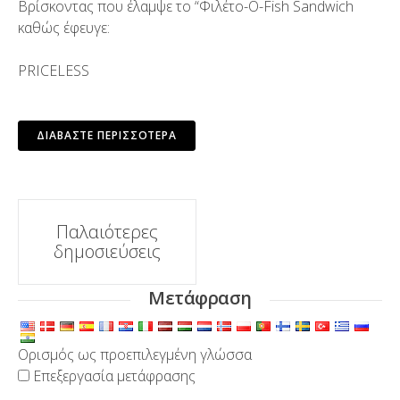
Βρίσκοντας που έλαμψε το “Φιλέτο-O-Fish Sandwich
καθώς έφευγε:
PRICELESS
ΔΙΑΒΆΣΤΕ ΠΕΡΙΣΣΌΤΕΡΑ
Πλοήγηση
Παλαιότερες
δημοσιεύσεις
δημοσιεύσεων
Μετάφραση
Ορισμός ως προεπιλεγμένη γλώσσα
Επεξεργασία μετάφρασης