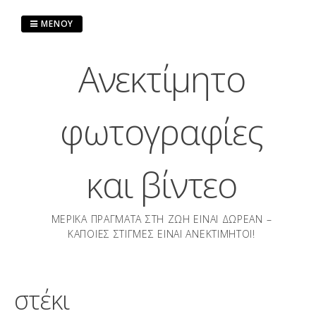
Μετάβαση
στο
ΜΕΝΟΎ
περιεχόμενο
Ανεκτίμητο
φωτογραφίες
και βίντεο
ΜΕΡΙΚΆ ΠΡΆΓΜΑΤΑ ΣΤΗ ΖΩΉ ΕΊΝΑΙ ΔΩΡΕΆΝ –
ΚΆΠΟΙΕΣ ΣΤΙΓΜΈΣ ΕΊΝΑΙ ΑΝΕΚΤΊΜΗΤΟΙ!
στέκι