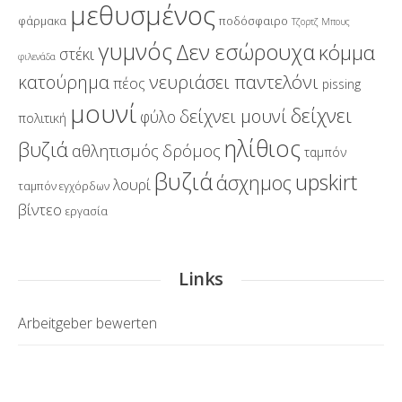
μεθυσμένος
φάρμακα
ποδόσφαιρο
Τζορτζ Μπους
γυμνός
Δεν εσώρουχα
κόμμα
στέκι
φιλενάδα
νευριάσει παντελόνι
κατούρημα
πέος
pissing
μουνί
δείχνει
δείχνει μουνί
φύλο
πολιτική
ηλίθιος
βυζιά
αθλητισμός
δρόμος
ταμπόν
βυζιά
upskirt
άσχημος
λουρί
ταμπόν εγχόρδων
βίντεο
εργασία
Links
Arbeitgeber bewerten