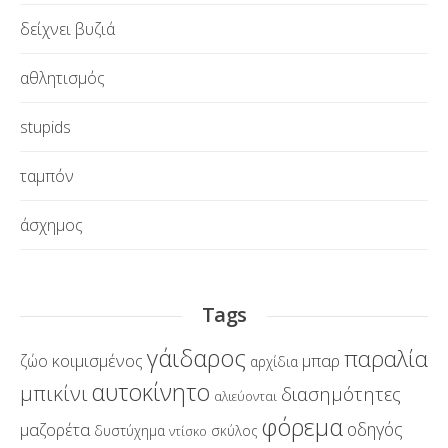
δείχνει βυζιά
αθλητισμός
stupids
ταμπόν
άσχημος
Tags
γάιδαρος
παραλία
κοιμισμένος
μπαρ
ζώο
αρχίδια
αυτοκίνητο
μπικίνι
διασημότητες
αλιεύονται
φόρεμα
οδηγός
μαζορέτα
δυστύχημα
σκύλος
ντίσκο