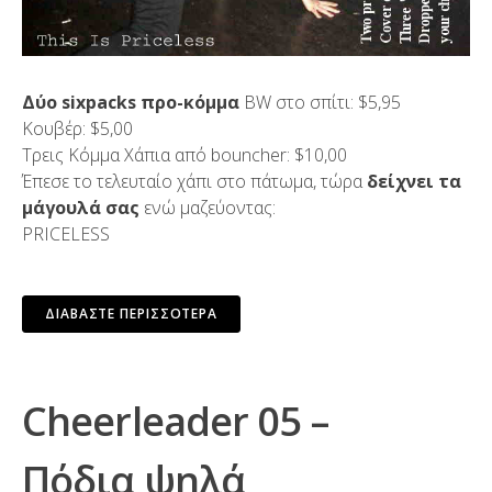
Δύο sixpacks προ-κόμμα
BW στο σπίτι: $5,95
Κουβέρ: $5,00
Τρεις Κόμμα Χάπια από bouncher: $10,00
Έπεσε το τελευταίο χάπι στο πάτωμα, τώρα
δείχνει τα
μάγουλά σας
ενώ μαζεύοντας:
PRICELESS
ΔΙΑΒΆΣΤΕ ΠΕΡΙΣΣΌΤΕΡΑ
Cheerleader 05 –
Πόδια ψηλά