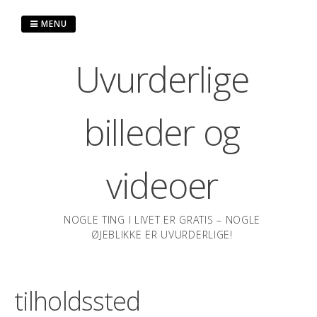
Spring
til
MENU
indhold
Uvurderlige
billeder og
videoer
NOGLE TING I LIVET ER GRATIS – NOGLE
ØJEBLIKKE ER UVURDERLIGE!
tilholdssted