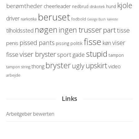
kjole
berømtheder
cheerleader
nedbrud
hund
diskotek
beruset
driver
narkotika
fodbold
George Bush
kæreste
nøgen
ingen trusser
part
tisse
tilholdssted
fisse
pissed pants
viser
køn
penis
politik
pissing
stupid
viser bryster
fisse
sport
gade
tampon
bryster
upskirt
ugly
thong
video
tampon string
arbejde
Links
Arbeitgeber bewerten