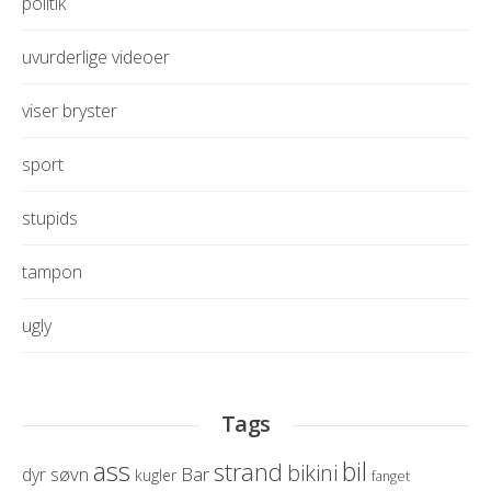
politik
uvurderlige videoer
viser bryster
sport
stupids
tampon
ugly
Tags
ass
bil
strand
bikini
søvn
Bar
dyr
kugler
fanget