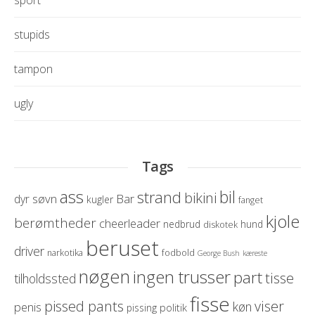
stupids
tampon
ugly
Tags
ass
bil
strand
bikini
søvn
Bar
dyr
kugler
fanget
kjole
berømtheder
cheerleader
nedbrud
hund
diskotek
beruset
driver
narkotika
fodbold
George Bush
kæreste
nøgen
ingen trusser
part
tisse
tilholdssted
fisse
pissed pants
viser
køn
penis
politik
pissing