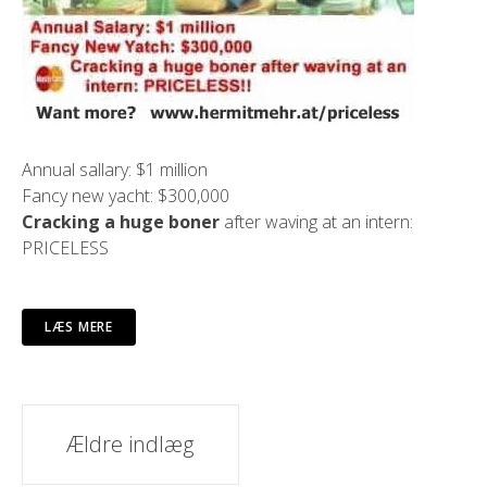
Annual sallary: $1 million
Fancy new yacht: $300,000
Cracking a huge boner
after waving at an intern:
PRICELESS
LÆS MERE
Indlæg
Ældre indlæg
navigation