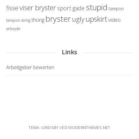
stupid
viser bryster
fisse
sport
gade
tampon
bryster
upskirt
ugly
thong
video
tampon string
arbejde
Links
Arbeitgeber bewerten
TEMA: GRIDSBY VED
MODERNTHEMES.NET