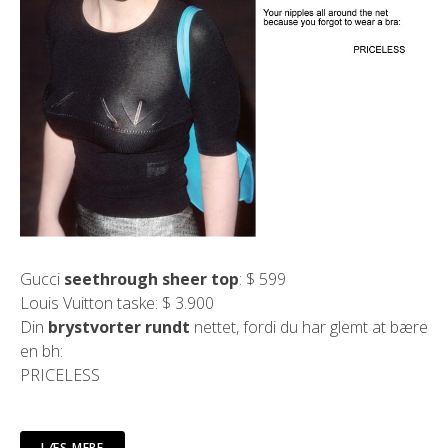
Gucci
seethrough sheer top
: $ 599
Louis Vuitton taske: $ 3.900
Din
brystvorter rundt
nettet, fordi du har glemt at bære
en bh:
PRICELESS
LÆS MERE