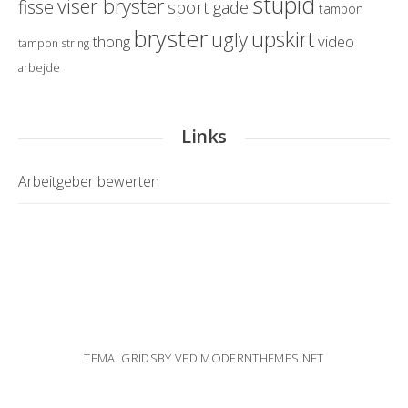
stupid
viser bryster
fisse
sport
gade
tampon
bryster
upskirt
ugly
thong
video
tampon string
arbejde
Links
Arbeitgeber bewerten
TEMA: GRIDSBY VED
MODERNTHEMES.NET