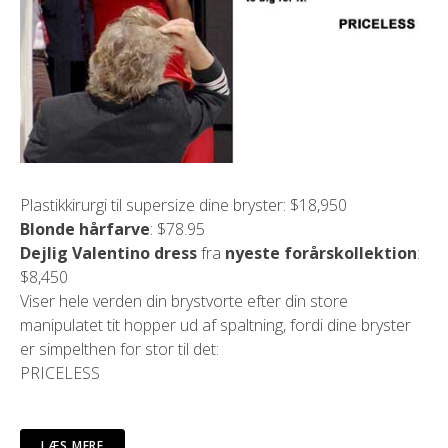
Plastikkirurgi til supersize dine bryster: $18,950
Blonde hårfarve
: $78.95
Dejlig Valentino dress
fra
nyeste forårskollektion
:
$8,450
Viser hele verden din brystvorte efter din store
manipulatet tit hopper ud af spaltning, fordi dine bryster
er simpelthen for stor til det:
PRICELESS
LÆS MERE