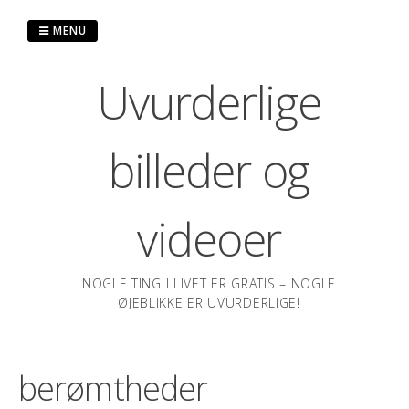
Spring
til
MENU
indhold
Uvurderlige
billeder og
videoer
NOGLE TING I LIVET ER GRATIS – NOGLE
ØJEBLIKKE ER UVURDERLIGE!
berømtheder