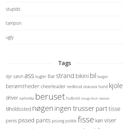
stupids
tampon
ugly
Tags
ass
bil
strand
bikini
søvn
Bar
dyr
kugler
fanget
kjole
berømtheder
cheerleader
nedbrud
hund
diskotek
beruset
driver
narkotika
fodbold
George Bush
kæreste
nøgen
ingen trusser
part
tisse
tilholdssted
fisse
pissed pants
viser
køn
penis
politik
pissing