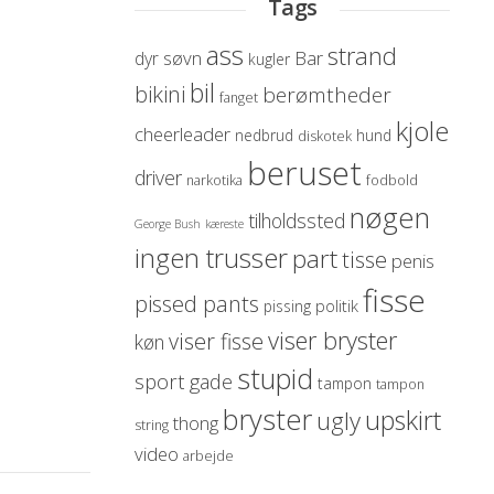
Tags
ass
strand
søvn
Bar
dyr
kugler
bil
bikini
berømtheder
fanget
kjole
cheerleader
nedbrud
hund
diskotek
beruset
driver
narkotika
fodbold
nøgen
tilholdssted
George Bush
kæreste
ingen trusser
part
tisse
penis
fisse
pissed pants
politik
pissing
viser bryster
viser fisse
køn
stupid
sport
gade
tampon
tampon
bryster
upskirt
ugly
thong
string
video
arbejde