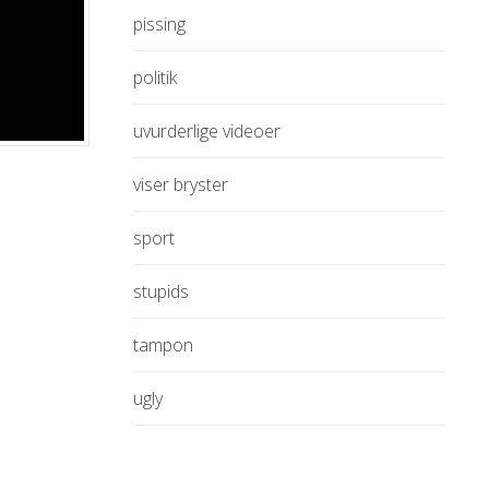
pissing
politik
uvurderlige videoer
viser bryster
sport
stupids
tampon
ugly