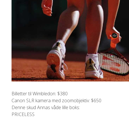
Billetter til Wimbledon: $380
Canon SLR kamera med zoomobjektiv: $650
Denne skud Annas våde lille boks:
PRICELESS