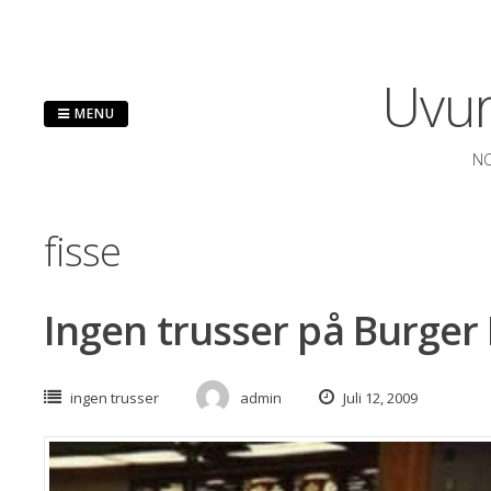
Spring
til
indhold
Uvur
MENU
NO
fisse
Ingen trusser på Burger
ingen trusser
admin
Juli 12, 2009