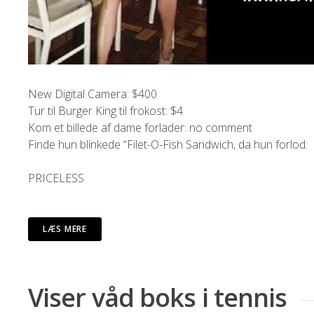
New Digital Camera: $400
Tur til Burger King til frokost: $4
Kom et billede af dame forlader: no comment
Finde hun blinkede “Filet-O-Fish Sandwich, da hun forlod:
PRICELESS
LÆS MERE
Viser våd boks i tennis