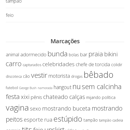
tampão
feio
Marcações
bunda
praia
bikini
adormecido
bar
animal
bolas
carro
celebridades
chefe de torcida
colidir
capturados
bêbado
vestir
motorista
cão
discoteca
drogas
nu
sem calcinha
hangout
futebol
George Bush
namorada
festa
chateado calças
xixi
pênis
política
mijando
vagina
mostrando
mostrando buceta
sexo
estúpido
peitos
esporte
rua
tampão
tampão cadeia
tits
upskirt
feio